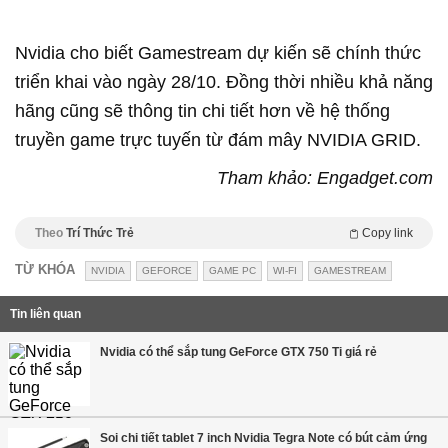
Nvidia cho biết Gamestream dự kiến sẽ chính thức
triển khai vào ngày 28/10. Đồng thời nhiều khả năng
hãng cũng sẽ thông tin chi tiết hơn về hệ thống
truyền game trực tuyến từ đám mây NVIDIA GRID.
Tham khảo: Engadget.com
Theo
Trí Thức Trẻ
Copy link
TỪ KHÓA
NVIDIA
GEFORCE
GAME PC
WI-FI
GAMESTREAM
Tin liên quan
Nvidia có thể sắp tung GeForce GTX 750 Ti giá rẻ
Soi chi tiết tablet 7 inch Nvidia Tegra Note có bút cảm ứng