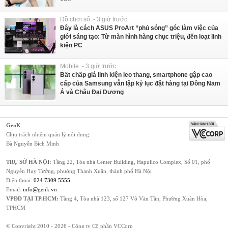
Đồ chơi số - 3 giờ trước
Đây là cách ASUS ProArt “phủ sóng” góc làm việc của
giới sáng tạo: Từ màn hình hàng chục triệu, đến loạt linh
kiện PC
Mobile - 3 giờ trước
Bất chấp giá linh kiện leo thang, smartphone gập cao
cấp của Samsung vẫn lập kỷ lục đặt hàng tại Đông Nam
Á và Châu Đại Dương
GenK
Chịu trách nhiệm quản lý nội dung:
Bà Nguyễn Bích Minh
TRỤ SỞ HÀ NỘI:
Tầng 22, Tòa nhà Center Building, Hapulico Complex, Số 01, phố
Nguyễn Huy Tưởng, phường Thanh Xuân, thành phố Hà Nội
Điện thoại:
024 7309 5555
.
Email:
info@genk.vn
VPĐD TẠI TP.HCM:
Tầng 4, Tòa nhà 123, số 127 Võ Văn Tần, Phường Xuân Hòa,
TPHCM
© Copyright 2010 - 2026 - Công ty Cổ phần VCCorp