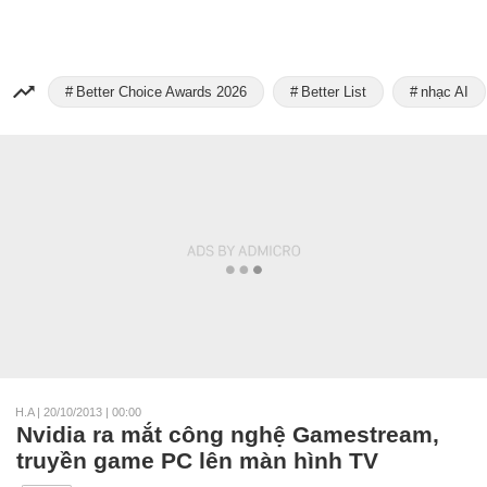
Better Choice Awards 2026
Better List
nhạc AI
H.A
|
20/10/2013 | 00:00
Nvidia ra mắt công nghệ Gamestream,
truyền game PC lên màn hình TV