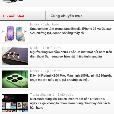
Cùng chuyên mục
Tin mới nhất
Mobile - 6 phút trước
Smartphone tầm trung đang lên giá, iPhone 17 và Galaxy
S26 hưởng lợi, doanh số tăng thấy rõ
Mobile - 12 phút trước
Mgười dùng lâu năm chưa chắc đã biết một nút bấm trên
điện thoại Samsung sở hữu rất nhiều tính năng ẩn
Mobile - 32 phút trước
Đây rồi Redmi K100 Pro: Màn hình 185Hz, pin 8.580mAh,
chụp macro siêu đẹp, giá khoảng 15 triệu
Trà đá công nghệ - 1 giờ trước
Microsoft cũng lên TikTok livestream bán Office: Khi
ngay cả gã khổng lồ phần mềm cũng phải thay đổi cách
bán hàng