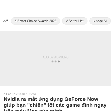
Better Choice Awards 2026
Better List
nhạc AI
Z-Lion
|
26/10/2017 | 16:43
Nvidia ra mắt ứng dụng GeForce Now
giúp bạn "chiến" tốt các game đỉnh ngay
trên máy Mac của mình