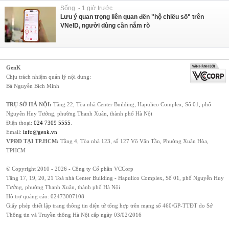
Sống - 1 giờ trước
Lưu ý quan trọng liên quan đến "hộ chiếu số" trên
VNeID, người dùng cần nắm rõ
GenK
Chịu trách nhiệm quản lý nội dung:
Bà Nguyễn Bích Minh
TRỤ SỞ HÀ NỘI:
Tầng 22, Tòa nhà Center Building, Hapulico Complex, Số 01, phố
Nguyễn Huy Tưởng, phường Thanh Xuân, thành phố Hà Nội
Điện thoại:
024 7309 5555
.
Email:
info@genk.vn
VPĐD TẠI TP.HCM:
Tầng 4, Tòa nhà 123, số 127 Võ Văn Tần, Phường Xuân Hòa,
TPHCM
© Copyright 2010 - 2026 - Công ty Cổ phần VCCorp
Tầng 17, 19, 20, 21 Toà nhà Center Building - Hapulico Complex, Số 01, phố Nguyễn Huy
Tưởng, phường Thanh Xuân, thành phố Hà Nội
Hỗ trợ quảng cáo:
02473007108
Giấy phép thiết lập trang thông tin điện tử tổng hợp trên mạng số 460/GP-TTĐT do Sở
Thông tin và Truyền thông Hà Nội cấp ngày 03/02/2016