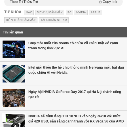
Theo
Trí Thức Trẻ
Copy link
TỪ KHÓA
MAC
DỊCH VỤ ĐÁM MÂY
PC
NVIDIA
APPLE
ĐIỆN TOÁN ĐÁM MÂY
TÀI KHOẢN STEAM
Tin liên quan
Chip mới nhất của Nvidia có chứa vũ khí bí mật để cạnh
tranh trong lĩnh vực AI
Intel giới thiệu thế hệ chip thông minh Nervana mới, bắt đầu
cuộc chiến AI với Nvidia
Ngày hội NVIDIA GeForce Day 2017 tại Hà Nội thành công
rực rỡ
NVIDIA sẽ trình làng GTX 1070 Ti vào ngày 26/10 với mức
giá 429 USD, sẵn sàng cạnh tranh với RX Vega 56 của AMD