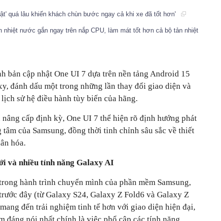
 lật' quá lâu khiến khách chùn bước ngay cả khi xe đã tốt hơn'
n nhiệt nước gắn ngay trên nắp CPU, làm mát tốt hơn cả bộ tản nhiệt
h bản cập nhật One UI 7 dựa trên nền tảng Android 15
xy, đánh dấu một trong những lần thay đổi giao diện và
 lịch sử hệ điều hành tùy biến của hãng.
 nâng cấp định kỳ, One UI 7 thể hiện rõ định hướng phát
 tâm của Samsung, đồng thời tinh chỉnh sâu sắc về thiết
hân hóa.
ới và nhiều tính năng Galaxy AI
 trong hành trình chuyển mình của phần mềm Samsung,
y trước đây (từ Galaxy S24, Galaxy Z Fold6 và Galaxy Z
 mang đến trải nghiệm tinh tế hơn với giao diện hiện đại,
 đáng nói nhất chính là việc phổ cập các tính năng