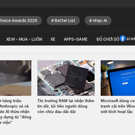
Choice Awards 2026
Better List
nhạc AI
XEM - MUA - LUÔN
XE
APPS-GAME
ĐỒ CHƠI SỐ
BÍ M
ừ hàng triệu
Thị trường RAM lại nhận thêm
Microsoft dùng co
Anthropic xé và
tin dữ, túi tiền người dùng
tranh cãi trên Wi
ude AI thừa nhận
còn chịu đau dài dài
siết kích hoạt lậu
y dựng từ "đống
ư viện"