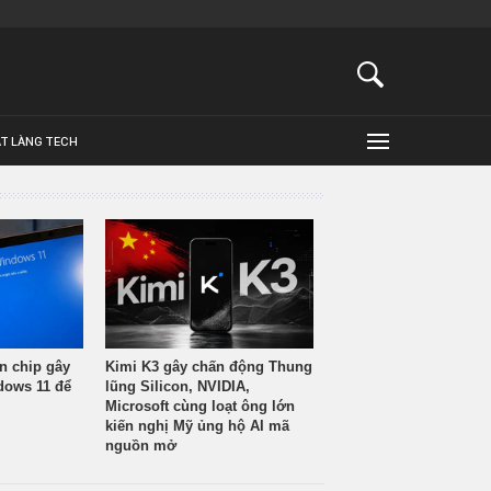
ẬT LÀNG TECH
n chip gây
Kimi K3 gây chấn động Thung
ndows 11 để
lũng Silicon, NVIDIA,
Microsoft cùng loạt ông lớn
kiến nghị Mỹ ủng hộ AI mã
nguồn mở