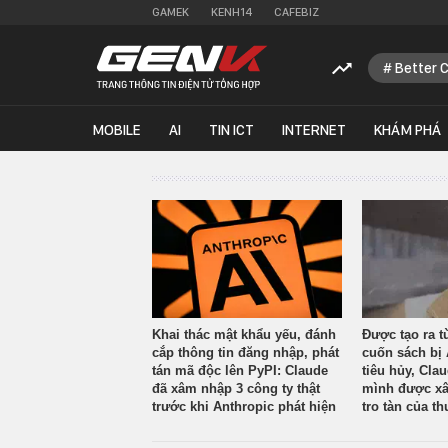
GAMEK
KENH14
CAFEBIZ
Better 
MOBILE
AI
TIN ICT
INTERNET
KHÁM PHÁ
Khai thác mật khẩu yếu, đánh
Được tạo ra t
cắp thông tin đăng nhập, phát
cuốn sách bị 
tán mã độc lên PyPI: Claude
tiêu hủy, Cla
đã xâm nhập 3 công ty thật
mình được xâ
trước khi Anthropic phát hiện
tro tàn của th