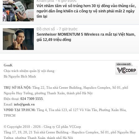
Khám phá - 6 giờ trước
Vứt nhầm tấm vé số trúng hơn 30 tỷ đồng vào thùng rác,
người đàn ông khiến cả công ty vệ sinh phải mất 2 ngày
tìm lại
Đồ chơi số - 7 giờ trước
Sennheiser MOMENTUM 5 Wireless ra mắt tại Việt Nam,
giá 12,49 triệu đồng
GenK
Chịu trách nhiệm quản lý nội dung:
Bà Nguyễn Bích Minh
TRỤ SỞ HÀ NỘI:
Tầng 22, Tòa nhà Center Building, Hapulico Complex, Số 01, phố
Nguyễn Huy Tưởng, phường Thanh Xuân, thành phố Hà Nội
Điện thoại:
024 7309 5555
.
Email:
info@genk.vn
VPĐD TẠI TP.HCM:
Tầng 4, Tòa nhà 123, số 127 Võ Văn Tần, Phường Xuân Hòa,
TPHCM
© Copyright 2010 - 2026 - Công ty Cổ phần VCCorp
Tầng 17, 19, 20, 21 Toà nhà Center Building - Hapulico Complex, Số 01, phố Nguyễn Huy
Tưởng, phường Thanh Xuân, thành phố Hà Nội