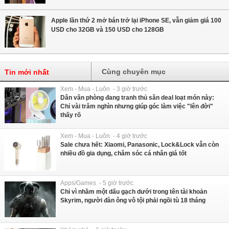
Apple lần thứ 2 mở bán trở lại iPhone SE, vẫn giảm giá 100
USD cho 32GB và 150 USD cho 128GB
Cùng chuyên mục
Tin mới nhất
Xem - Mua - Luôn - 3 giờ trước
Dân văn phòng đang tranh thủ săn deal loạt món này:
Chỉ vài trăm nghìn nhưng giúp góc làm việc "lên đời"
thấy rõ
Xem - Mua - Luôn - 4 giờ trước
Sale chưa hết: Xiaomi, Panasonic, Lock&Lock vẫn còn
nhiều đồ gia dụng, chăm sóc cá nhân giá tốt
Apps/Games - 5 giờ trước
Chỉ vì nhầm một dấu gạch dưới trong tên tài khoản
Skyrim, người đàn ông vô tội phải ngồi tù 18 tháng