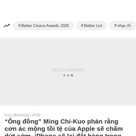
Better Choice Awards 2026
Better List
nhạc AI
Tvd
|
28/01/2019 | 09:59
“Ông đồng” Ming Chi-Kuo phán rằng
cơn ác mộng tồi tệ của Apple sẽ chấm
dứt sớm, iPhone sẽ lại đắt hàng trong