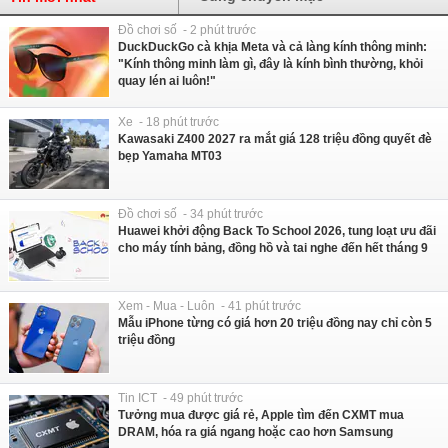
Đồ chơi số - 2 phút trước
DuckDuckGo cà khịa Meta và cả làng kính thông minh:
"Kính thông minh làm gì, đây là kính bình thường, khỏi
quay lén ai luôn!"
Xe - 18 phút trước
Kawasaki Z400 2027 ra mắt giá 128 triệu đồng quyết đè
bẹp Yamaha MT03
Đồ chơi số - 34 phút trước
Huawei khởi động Back To School 2026, tung loạt ưu đãi
cho máy tính bảng, đồng hồ và tai nghe đến hết tháng 9
Xem - Mua - Luôn - 41 phút trước
Mẫu iPhone từng có giá hơn 20 triệu đồng nay chỉ còn 5
triệu đồng
Tin ICT - 49 phút trước
Tưởng mua được giá rẻ, Apple tìm đến CXMT mua
DRAM, hóa ra giá ngang hoặc cao hơn Samsung