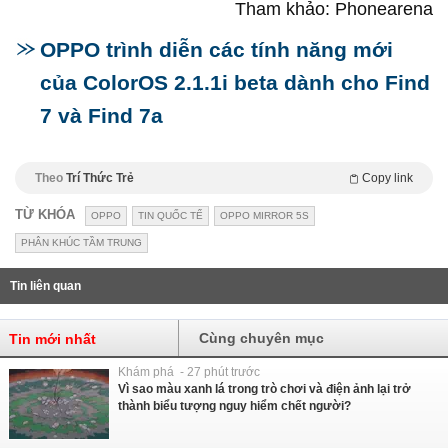
Tham khảo: Phonearena
OPPO trình diễn các tính năng mới
của ColorOS 2.1.1i beta dành cho Find
7 và Find 7a
Theo
Trí Thức Trẻ
Copy link
TỪ KHÓA
OPPO
TIN QUỐC TẾ
OPPO MIRROR 5S
PHÂN KHÚC TẦM TRUNG
Tin liên quan
Cùng chuyên mục
Tin mới nhất
Khám phá - 27 phút trước
Vì sao màu xanh lá trong trò chơi và điện ảnh lại trở
thành biểu tượng nguy hiểm chết người?