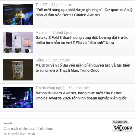
Tin ICT - 34 phút trước
"Đổi mới sáng tạo phải được ghi nhận": Cơ quan quản lý
định vị tầm vóc Better Choice Awards
Mobile - 47 phút trước
Galaxy Z Fold 8 thành công vang dội: Lượng đặt trước
nhiều hơn hẳn so với Z Flip và "đàn anh" Ultra
Sống - 55 phút trước
Mã di truyền cổ đại vén màn bí ẩn quyền lực và tục hiến
tế rùng rợn ở Thạch Mão, Trung Quốc
Trà đá công nghệ - 58 phút trước
Nation Builders Awards, hạng mục mới của Better
Choice Awards 2026 tôn vinh doanh nghiệp kiến quốc
GenK
Chịu trách nhiệm quản lý nội dung:
Bà Nguyễn Bích Minh