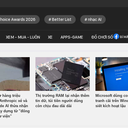
Choice Awards 2026
Better List
nhạc AI
XEM - MUA - LUÔN
XE
APPS-GAME
ĐỒ CHƠI SỐ
BÍ M
ừ hàng triệu
Thị trường RAM lại nhận thêm
Microsoft dùng co
Anthropic xé và
tin dữ, túi tiền người dùng
tranh cãi trên Wi
ude AI thừa nhận
còn chịu đau dài dài
siết kích hoạt lậu
y dựng từ "đống
ư viện"