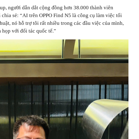
p, người dẫn dắt cộng đồng hơn 38.000 thành viên
 chia sẻ: “AI trên OPPO Find N5 là công cụ làm việc tối
thuật, nó hỗ trợ tôi rất nhiều trong các đầu việc của mình,
à họp với đối tác quốc tế.”