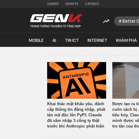
GAMEK
KENH14
CAFEBIZ
Better 
MOBILE
AI
TIN ICT
INTERNET
KHÁM PHÁ
Khai thác mật khẩu yếu, đánh
Được tạo ra t
cắp thông tin đăng nhập, phát
cuốn sách bị 
tán mã độc lên PyPI: Claude
tiêu hủy, Cla
đã xâm nhập 3 công ty thật
mình được xâ
trước khi Anthropic phát hiện
tro tàn của th