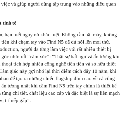
m việc và giúp người dùng tập trung vào những điều quan
 tinh tế
n, bạn biết ngay nó khác biệt. Không cần bật máy, không
 tiên khi chạm tay vào Find N5 đã đủ nói lên mọi thứ.
ction, người đã từng làm việc với rất nhiều thiết bị
 góc nhìn rất “cảm xúc”: “Thật sự bất ngờ và ấn tượng khi
 thoại tích hợp nhiều công nghệ tiên tiến và sở hữu thiết
ảm giác này gợi nhớ lại thời điểm cách đây 10 năm, khi
nhau để tạo ra những chiếc flagship đỉnh cao về cả công
i ấn tượng nhất khi cầm Find N5 trên tay chính là thiết kế
 từng chi tiết, chất liệu cao cấp và đặc biệt là sự liền mạch
ị trí nếp gấp”.