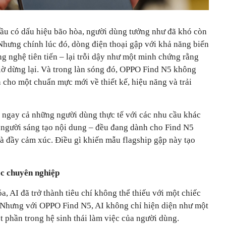
đầu có dấu hiệu bão hòa, người dùng tưởng như đã khó còn
Nhưng chính lúc đó, dòng điện thoại gập với khả năng biến
ng nghệ tiên tiến – lại trỗi dậy như một minh chứng rằng
ờ dừng lại. Và trong làn sóng đó, OPPO Find N5 không
ện cho một chuẩn mực mới về thiết kế, hiệu năng và trải
ngay cả những người dùng thực tế với các nhu cầu khác
n người sáng tạo nội dung – đều đang dành cho Find N5
và đầy cảm xúc. Điều gì khiến mẫu flagship gập này tạo
ệc chuyên nghiệp
, AI đã trở thành tiêu chí không thể thiếu với một chiếc
. Nhưng với OPPO Find N5, AI không chỉ hiện diện như một
t phần trong hệ sinh thái làm việc của người dùng.