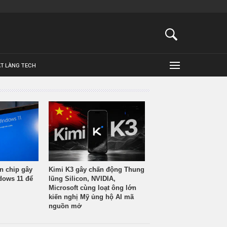
ẬT LÀNG TECH
n chip gây
Kimi K3 gây chấn động Thung
ndows 11 để
lũng Silicon, NVIDIA,
Microsoft cùng loạt ông lớn
kiến nghị Mỹ ủng hộ AI mã
nguồn mở