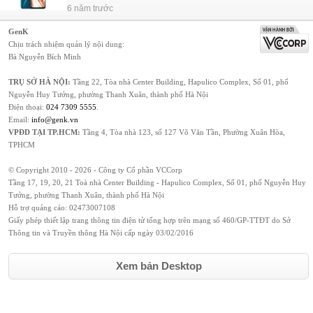
6 năm trước
GenK
Chịu trách nhiệm quản lý nội dung:
Bà Nguyễn Bích Minh
TRỤ SỞ HÀ NỘI:
Tầng 22, Tòa nhà Center Building, Hapulico Complex, Số 01, phố
Nguyễn Huy Tưởng, phường Thanh Xuân, thành phố Hà Nội
Điện thoại:
024 7309 5555
.
Email:
info@genk.vn
VPĐD TẠI TP.HCM:
Tầng 4, Tòa nhà 123, số 127 Võ Văn Tần, Phường Xuân Hòa,
TPHCM
© Copyright 2010 - 2026 - Công ty Cổ phần VCCorp
Tầng 17, 19, 20, 21 Toà nhà Center Building - Hapulico Complex, Số 01, phố Nguyễn Huy
Tưởng, phường Thanh Xuân, thành phố Hà Nội
Hỗ trợ quảng cáo:
02473007108
Giấy phép thiết lập trang thông tin điện tử tổng hợp trên mạng số 460/GP-TTĐT do Sở
Thông tin và Truyền thông Hà Nội cấp ngày 03/02/2016
Xem bản Desktop