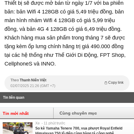
Thiết bị sẽ được mở bán từ ngày 1/7 với ba phiên
bản: bản Wifi 4 128GB có giá 5,49 triệu đồng, bản
màn hình nhám Wifi 4 128GB có giá 5,99 triệu
đồng, và bản 4G 4 128GB có giá 6,49 triệu đồng.
Khách hàng mua sản phẩm trong tháng 7 sẽ được
tặng kèm ốp lưng chính hãng trị giá 490.000 đồng
tại các hệ thống như Thế Giới Di Động, FPT Shop,
CellphoneS và INNO.
Theo
Thanh Niên Việt
Copy link
02/07/2025 21:26 (GMT +7)
Tin liên quan
Cùng chuyên mục
Tin mới nhất
Xe - 11 phút trước
So kè Yamaha Tenere 700, vua phượt Royal Enfield
Himalayan 750 lộ diện cùng hàng tá công nghệ