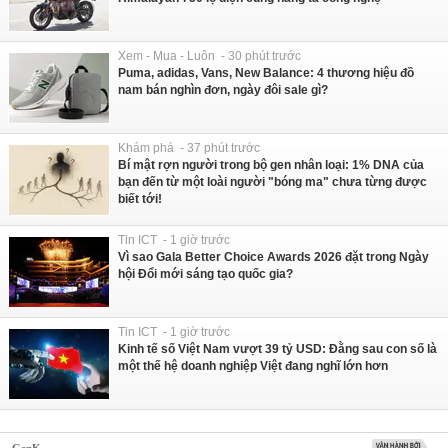
Xem - Mua - Luôn - 30 phút trước
Puma, adidas, Vans, New Balance: 4 thương hiệu đồ
nam bán nghìn đơn, ngày đôi sale gì?
Khám phá - 37 phút trước
Bí mật rợn người trong bộ gen nhân loại: 1% DNA của
bạn đến từ một loài người "bóng ma" chưa từng được
biết tới!
Tin ICT - 1 giờ trước
Vì sao Gala Better Choice Awards 2026 đặt trong Ngày
hội Đổi mới sáng tạo quốc gia?
Tin ICT - 1 giờ trước
Kinh tế số Việt Nam vượt 39 tỷ USD: Đằng sau con số là
một thế hệ doanh nghiệp Việt đang nghĩ lớn hơn
GenK