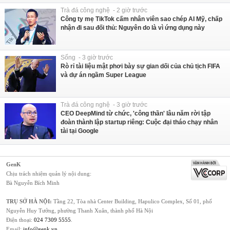
Trà đá công nghệ - 2 giờ trước
Công ty mẹ TikTok cấm nhân viên sao chép AI Mỹ, chấp
nhận đi sau đối thủ: Nguyên do là vì ứng dụng này
Sống - 3 giờ trước
Rò rỉ tài liệu mật phơi bày sự gian dối của chủ tịch FIFA
và dự án ngầm Super League
Trà đá công nghệ - 3 giờ trước
CEO DeepMind từ chức, 'công thần' lâu năm rời tập
đoàn thành lập startup riêng: Cuộc đại tháo chạy nhân
tài tại Google
GenK
Chịu trách nhiệm quản lý nội dung:
Bà Nguyễn Bích Minh
TRỤ SỞ HÀ NỘI:
Tầng 22, Tòa nhà Center Building, Hapulico Complex, Số 01, phố
Nguyễn Huy Tưởng, phường Thanh Xuân, thành phố Hà Nội
Điện thoại:
024 7309 5555
.
Email:
info@genk.vn