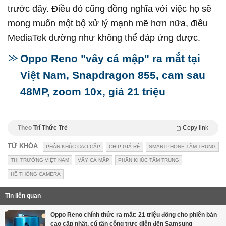
trước đây. Điều đó cũng đồng nghĩa với việc họ sẽ
mong muốn một bộ xử lý mạnh mẽ hơn nữa, điều
MediaTek dường như không thể đáp ứng được.
Oppo Reno "vây cá mập" ra mắt tại
Việt Nam, Snapdragon 855, cam sau
48MP, zoom 10x, giá 21 triệu
Theo
Trí Thức Trẻ
Copy link
TỪ KHÓA
PHÂN KHÚC CAO CẤP
CHIP GIÁ RẺ
SMARTPHONE TẦM TRUNG
THỊ TRƯỜNG VIỆT NAM
VÂY CÁ MẬP
PHÂN KHÚC TẦM TRUNG
HỆ THỐNG CAMERA
Tin liên quan
Oppo Reno chính thức ra mắt: 21 triệu đồng cho phiên bản
cao cấp nhất, cú tấn công trực diện đến Samsung