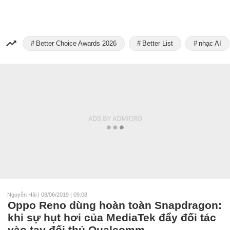
Better Choice Awards 2026
Better List
nhạc AI
Nguyễn Hải
|
08/06/2019 | 09:08
Oppo Reno dùng hoàn toàn Snapdragon:
khi sự hụt hơi của MediaTek đẩy đối tác
vào tay đối thủ Qualcomm