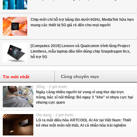
Chip mới chỉ hỗ trợ băng tần dưới 6GHz, MediaTek hứa hẹn
mang các thiết bị 5G giá rẻ đến cho mọi người
[Computex 2019] Lenovo và Qualcomm trình làng Project
Limitless, mẫu laptop đầu tiên dùng chip Snapdragon 8cx,
hỗ trợ 5G
Cùng chuyên mục
Tin mới nhất
Sống - 2 giờ trước
Ngày càng nhiều người tử vong vì ung thư đại trực
tràng, bác sĩ nói thẳng: Bỏ ngay 3 "kho" vi nhựa cực hại
nhưng cực quen
Gia dụng - 2 giờ trước
LG ra mắt điều hòa ARTCOOL AI Air tại Việt Nam: Thiết
kế như một món nội thất, AI cá nhân hóa trải nghiệm