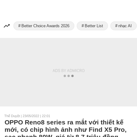
Better Choice Awards 2026
Better List
nhạc AI
Thế Duyệt
|
23/05/2022 | 22:01
OPPO Reno8 series ra mắt với thiết kế
mới, có chip hình ảnh như Find X5 Pro,
sạc nhanh 80W, giá từ 8.7 triệu đồng