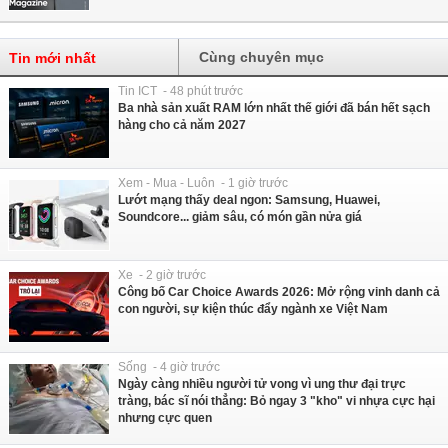
Cùng chuyên mục
Tin mới nhất
Tin ICT - 48 phút trước
Ba nhà sản xuất RAM lớn nhất thế giới đã bán hết sạch
hàng cho cả năm 2027
Xem - Mua - Luôn - 1 giờ trước
Lướt mạng thấy deal ngon: Samsung, Huawei,
Soundcore... giảm sâu, có món gần nửa giá
Xe - 2 giờ trước
Công bố Car Choice Awards 2026: Mở rộng vinh danh cả
con người, sự kiện thúc đẩy ngành xe Việt Nam
Sống - 4 giờ trước
Ngày càng nhiều người tử vong vì ung thư đại trực
tràng, bác sĩ nói thẳng: Bỏ ngay 3 "kho" vi nhựa cực hại
nhưng cực quen