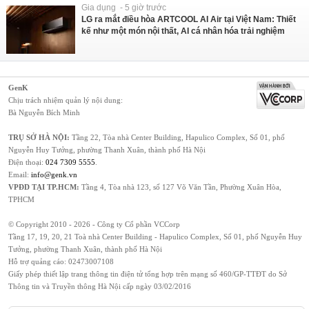
Gia dụng - 5 giờ trước
LG ra mắt điều hòa ARTCOOL AI Air tại Việt Nam: Thiết
kế như một món nội thất, AI cá nhân hóa trải nghiệm
GenK
Chịu trách nhiệm quản lý nội dung:
Bà Nguyễn Bích Minh
TRỤ SỞ HÀ NỘI:
Tầng 22, Tòa nhà Center Building, Hapulico Complex, Số 01, phố
Nguyễn Huy Tưởng, phường Thanh Xuân, thành phố Hà Nội
Điện thoại:
024 7309 5555
.
Email:
info@genk.vn
VPĐD TẠI TP.HCM:
Tầng 4, Tòa nhà 123, số 127 Võ Văn Tần, Phường Xuân Hòa,
TPHCM
© Copyright 2010 - 2026 - Công ty Cổ phần VCCorp
Tầng 17, 19, 20, 21 Toà nhà Center Building - Hapulico Complex, Số 01, phố Nguyễn Huy
Tưởng, phường Thanh Xuân, thành phố Hà Nội
Hỗ trợ quảng cáo:
02473007108
Giấy phép thiết lập trang thông tin điện tử tổng hợp trên mạng số 460/GP-TTĐT do Sở
Thông tin và Truyền thông Hà Nội cấp ngày 03/02/2016