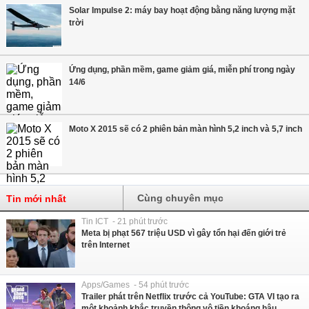
Solar Impulse 2: máy bay hoạt động bằng năng lượng mặt
trời
Ứng dụng, phần mềm, game giảm giá, miễn phí trong ngày
14/6
Moto X 2015 sẽ có 2 phiên bản màn hình 5,2 inch và 5,7 inch
Cùng chuyên mục
Tin mới nhất
Tin ICT - 21 phút trước
Meta bị phạt 567 triệu USD vì gây tổn hại đến giới trẻ
trên Internet
Apps/Games - 54 phút trước
Trailer phát trên Netflix trước cả YouTube: GTA VI tạo ra
một khoảnh khắc truyền thông vô tiền khoáng hậu