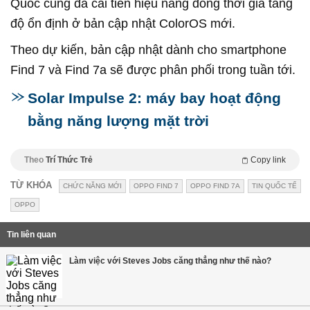
Quốc cũng đã cải tiến hiệu năng đồng thời gia tăng
độ ổn định ở bản cập nhật ColorOS mới.
Theo dự kiến, bản cập nhật dành cho smartphone
Find 7 và Find 7a sẽ được phân phối trong tuần tới.
Solar Impulse 2: máy bay hoạt động
bằng năng lượng mặt trời
Theo
Trí Thức Trẻ
Copy link
TỪ KHÓA
CHỨC NĂNG MỚI
OPPO FIND 7
OPPO FIND 7A
TIN QUỐC TẾ
OPPO
Tin liên quan
Làm việc với Steves Jobs căng thẳng như thế nào?