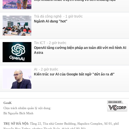
Trà đá công nghệ - 1 giờ trước
Ngành AI đang "hot"
Tin ICT - 2 giờ trước
OpenAI tăng cường biện pháp an toàn đối với mô hình AI
Astra
AI - 2 giờ trước
Kiến trúc sư AI của Google bất ngờ "dứt áo ra đi"
GenK
Chịu trách nhiệm quản lý nội dung:
Bà Nguyễn Bích Minh
TRỤ SỞ HÀ NỘI:
Tầng 22, Tòa nhà Center Building, Hapulico Complex, Số 01, phố
Nguyễn Huy Tưởng, phường Thanh Xuân, thành phố Hà Nội