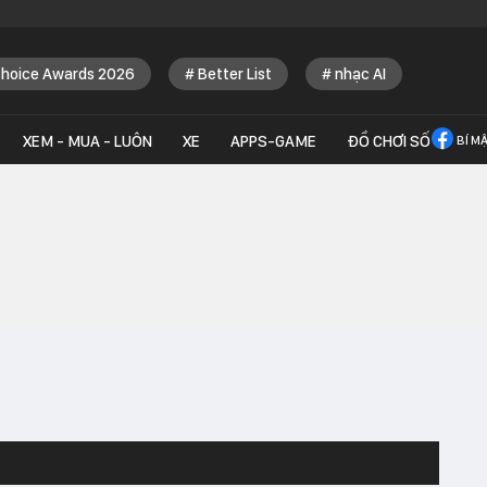
Choice Awards 2026
Better List
nhạc AI
XEM - MUA - LUÔN
XE
APPS-GAME
ĐỒ CHƠI SỐ
BÍ M