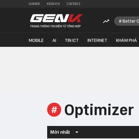
GAMEK
KENH14
CAFEBIZ
Better 
MOBILE
AI
TIN ICT
INTERNET
KHÁM PHÁ
Optimizer
#
Mới nhất