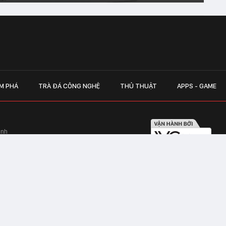
M PHÁ
TRÀ ĐÁ CÔNG NGHỆ
THỦ THUẬT
APPS - GAME
inh
Hapulico Complex, Số 01, phố Nguyễn
LIÊN HỆ QUẢN
 Văn Tần, Phường Xuân Hòa, TPHCM
Hotline hỗ trợ quảng cáo:
ico Complex, Số 01, phố Nguyễn Huy
Email:
giaitrixahoi@admicr
Hỗ trợ & CSKH: Admicro
 trên mạng số 460/GP-TTĐT do Sở Thông