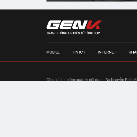
MOBILE
TIN ICT
INTERNET
KHÁ
Chịu trách nhiệm quản lý nội dung: Bà Nguyễn Bích M
TRỤ SỞ HÀ NỘI:
Tầng 22, Tòa nhà Center Building, 
Huy Tưởng, phường Thanh Xuân, thành phố Hà Nội
Điện thoại: 024 7309 5555.
Email:
info@genk.vn
VPĐD TẠI TP.HCM:
Tầng 4, Tòa nhà 123, số 127 Võ
© Copyright 2010 - 2026 - Công ty Cổ phần VCCorp
Tầng 17, 19, 20, 21 Toà nhà Center Building - Hapul
Tưởng, phường Thanh Xuân, thành phố Hà Nội
Giấy phép thiết lập trang thông tin điện tử tổng hợp