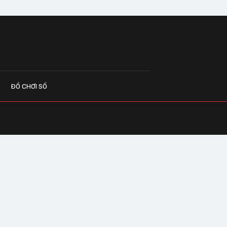
ĐỒ CHƠI SỐ
G CÁO
o.vn