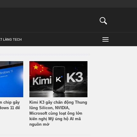
ẬT LÀNG TECH
n chip gây
Kimi K3 gây chấn động Thung
ndows 11 để
lũng Silicon, NVIDIA,
Microsoft cùng loạt ông lớn
kiến nghị Mỹ ủng hộ AI mã
nguồn mở