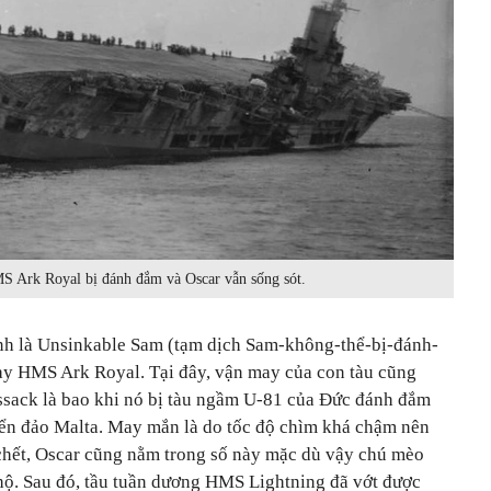
S Ark Royal bị đánh đắm và Oscar vẫn sống sót.
nh là Unsinkable Sam (tạm dịch Sam-không-thể-bị-đánh-
bay HMS Ark Royal. Tại đây, vận may của con tàu cũng
sack là bao khi nó bị tàu ngầm U-81 của Đức đánh đắm
iển đảo Malta. May mắn là do tốc độ chìm khá chậm nên
 chết, Oscar cũng nằm trong số này mặc dù vậy chú mèo
 hộ. Sau đó, tầu tuần dương HMS Lightning đã vớt được