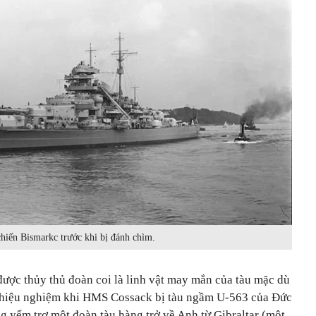
hiến Bismarkc trước khi bị đánh chìm.
được thủy thủ đoàn coi là linh vật may mắn của tàu mặc dù
 hiệu nghiệm khi HMS Cossack bị tàu ngầm U-563 của Đức
g yểm trợ một đoàn tàu hàng trở về Anh từ Gibraltar (một