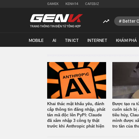
GAMEK
KENH14
CAFEBIZ
Better 
MOBILE
AI
TIN ICT
INTERNET
KHÁM PHÁ
Khai thác mật khẩu yếu, đánh
Được tạo ra t
cắp thông tin đăng nhập, phát
cuốn sách bị 
tán mã độc lên PyPI: Claude
tiêu hủy, Cla
đã xâm nhập 3 công ty thật
mình được xâ
trước khi Anthropic phát hiện
tro tàn của th