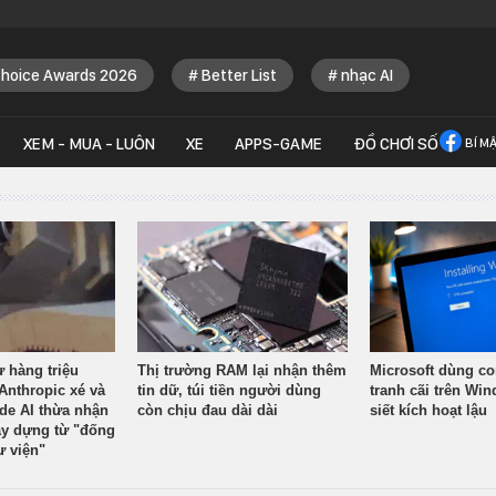
Choice Awards 2026
Better List
nhạc AI
XEM - MUA - LUÔN
XE
APPS-GAME
ĐỒ CHƠI SỐ
BÍ M
ừ hàng triệu
Thị trường RAM lại nhận thêm
Microsoft dùng co
Anthropic xé và
tin dữ, túi tiền người dùng
tranh cãi trên Wi
ude AI thừa nhận
còn chịu đau dài dài
siết kích hoạt lậu
y dựng từ "đống
ư viện"