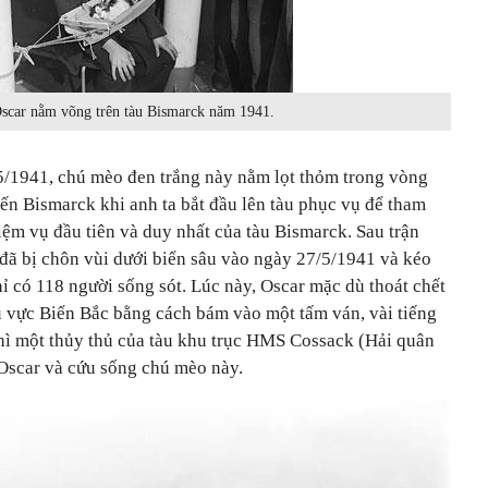
scar nằm võng trên tàu Bismarck năm 1941.
5/1941, chú mèo đen trắng này nằm lọt thỏm trong vòng
iến Bismarck khi anh ta bắt đầu lên tàu phục vụ để tham
ệm vụ đầu tiên và duy nhất của tàu Bismarck. Sau trận
 đã bị chôn vùi dưới biển sâu vào ngày 27/5/1941 và kéo
hỉ có 118 người sống sót. Lúc này, Oscar mặc dù thoát chết
hu vực Biển Bắc bằng cách bám vào một tấm ván, vài tiếng
hì một thủy thủ của tàu khu trục HMS Cossack (Hải quân
 Oscar và cứu sống chú mèo này.