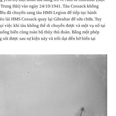
a Trung Hải) vào ngày 24/10/1941. Tàu Cossack không
đều đã chuyển sang tàu HMS Legion để tiếp tục hành
 lèo lái HMS Cossack quay lại Gibraltar để sửa chữa. Tuy
mọi việc khi tàu không thể di chuyển được và một vụ nổ tại
uống biển cùng toàn bộ thủy thủ đoàn. Bằng một phép
sót được sau sự kiện này và trôi dạt đến bờ biển tại