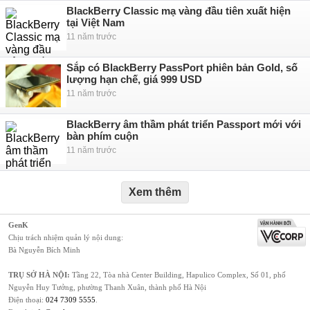
BlackBerry Classic mạ vàng đầu tiên xuất hiện
tại Việt Nam
11 năm trước
Sắp có BlackBerry PassPort phiên bản Gold, số
lượng hạn chế, giá 999 USD
11 năm trước
BlackBerry âm thầm phát triển Passport mới với
bàn phím cuộn
11 năm trước
Xem thêm
GenK
Chịu trách nhiệm quản lý nội dung:
Bà Nguyễn Bích Minh
TRỤ SỞ HÀ NỘI:
Tầng 22, Tòa nhà Center Building, Hapulico Complex, Số 01, phố
Nguyễn Huy Tưởng, phường Thanh Xuân, thành phố Hà Nội
Điện thoại:
024 7309 5555
.