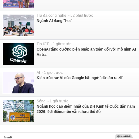
Trà đá công nghệ - 52 phút trước
Ngành AI đang "hot"
Tin ICT - 1 giờ trước
OpenAI tăng cường biện pháp an toàn đối với mô hình AI
Astra
AI - 1 giờ trước
Kiến trúc sư AI của Google bất ngờ "dứt áo ra đi"
Sống - 1 giờ trước
Ngành học cao điểm nhất của ĐH Kinh tế Quốc dân năm
2026: 9,5 điểm/môn vẫn chưa thể đỗ
GenK