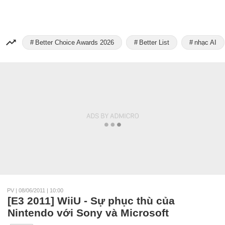
Better Choice Awards 2026
Better List
nhạc AI
PV
|
08/06/2011 | 10:00
[E3 2011] WiiU - Sự phục thù của
Nintendo với Sony và Microsoft