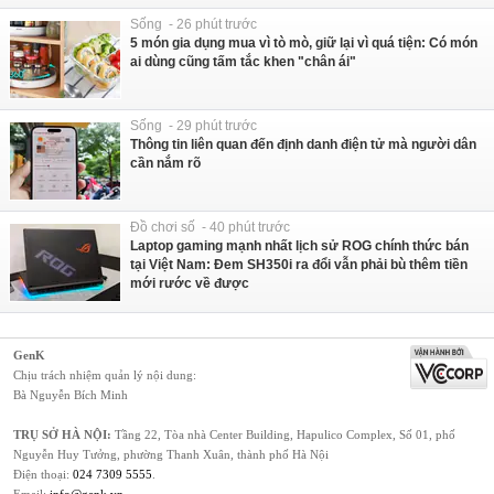
Sống - 26 phút trước
5 món gia dụng mua vì tò mò, giữ lại vì quá tiện: Có món
ai dùng cũng tấm tắc khen "chân ái"
Sống - 29 phút trước
Thông tin liên quan đến định danh điện tử mà người dân
cần nắm rõ
Đồ chơi số - 40 phút trước
Laptop gaming mạnh nhất lịch sử ROG chính thức bán
tại Việt Nam: Đem SH350i ra đổi vẫn phải bù thêm tiền
mới rước về được
GenK
Chịu trách nhiệm quản lý nội dung:
Bà Nguyễn Bích Minh
TRỤ SỞ HÀ NỘI:
Tầng 22, Tòa nhà Center Building, Hapulico Complex, Số 01, phố
Nguyễn Huy Tưởng, phường Thanh Xuân, thành phố Hà Nội
Điện thoại:
024 7309 5555
.
Email:
info@genk.vn