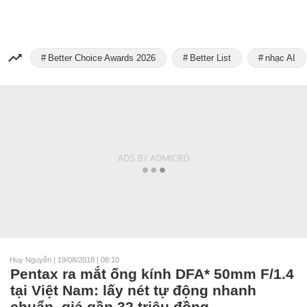
Better Choice Awards 2026
Better List
nhạc AI
Huy Nguyễn
|
19/08/2018 | 08:10
Pentax ra mắt ống kính DFA* 50mm F/1.4
tại Việt Nam: lấy nét tự động nhanh
chuẩn, giá gần 32 triệu đồng