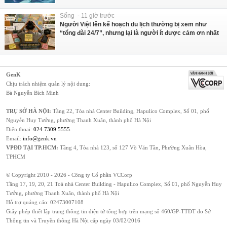
Sống - 11 giờ trước
Người Việt lên kế hoạch du lịch thường bị xem như
“tổng đài 24/7”, nhưng lại là người ít được cảm ơn nhất
GenK
Chịu trách nhiệm quản lý nội dung:
Bà Nguyễn Bích Minh
TRỤ SỞ HÀ NỘI:
Tầng 22, Tòa nhà Center Building, Hapulico Complex, Số 01, phố
Nguyễn Huy Tưởng, phường Thanh Xuân, thành phố Hà Nội
Điện thoại:
024 7309 5555
.
Email:
info@genk.vn
VPĐD TẠI TP.HCM:
Tầng 4, Tòa nhà 123, số 127 Võ Văn Tần, Phường Xuân Hòa,
TPHCM
© Copyright 2010 - 2026 - Công ty Cổ phần VCCorp
Tầng 17, 19, 20, 21 Toà nhà Center Building - Hapulico Complex, Số 01, phố Nguyễn Huy
Tưởng, phường Thanh Xuân, thành phố Hà Nội
Hỗ trợ quảng cáo:
02473007108
Giấy phép thiết lập trang thông tin điện tử tổng hợp trên mạng số 460/GP-TTĐT do Sở
Thông tin và Truyền thông Hà Nội cấp ngày 03/02/2016