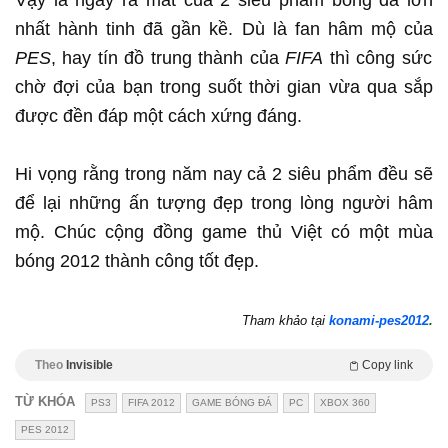
Vậy là ngày ra mắt của 2 siêu phẩm bóng đá lớn
nhất hành tinh đã gần kề. Dù là fan hâm mộ của
PES
, hay tín đồ trung thành của
FIFA
thì công sức
chờ đợi của bạn trong suốt thời gian vừa qua sắp
được đền đáp một cách xứng đáng.
Hi vọng rằng trong năm nay cả 2 siêu phẩm đều sẽ
để lại những ấn tượng đẹp trong lòng người hâm
mộ. Chúc cộng đồng game thủ Việt có một mùa
bóng 2012 thành công tốt đẹp.
Tham khảo tại
konami-pes2012
.
Theo
Invisible
Copy link
TỪ KHÓA
PS3
FIFA 2012
GAME BÓNG ĐÁ
PC
XBOX 360
PES 2012