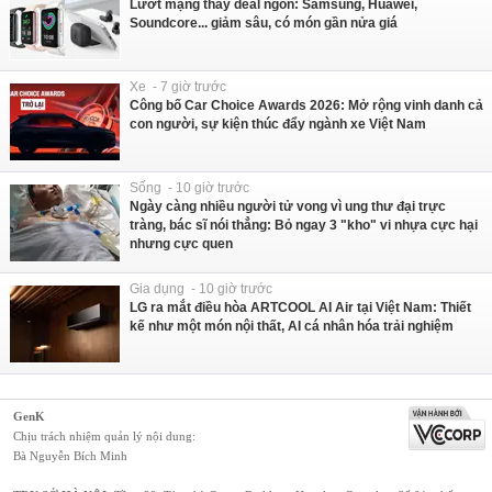
Lướt mạng thấy deal ngon: Samsung, Huawei,
Soundcore... giảm sâu, có món gần nửa giá
Xe - 7 giờ trước
Công bố Car Choice Awards 2026: Mở rộng vinh danh cả
con người, sự kiện thúc đẩy ngành xe Việt Nam
Sống - 10 giờ trước
Ngày càng nhiều người tử vong vì ung thư đại trực
tràng, bác sĩ nói thẳng: Bỏ ngay 3 "kho" vi nhựa cực hại
nhưng cực quen
Gia dụng - 10 giờ trước
LG ra mắt điều hòa ARTCOOL AI Air tại Việt Nam: Thiết
kế như một món nội thất, AI cá nhân hóa trải nghiệm
GenK
Chịu trách nhiệm quản lý nội dung:
Bà Nguyễn Bích Minh