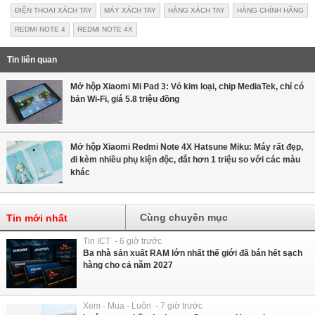
ĐIỆN THOẠI XÁCH TAY
MÁY XÁCH TAY
HÀNG XÁCH TAY
HÀNG CHÍNH HÃNG
REDMI NOTE 4
REDMI NOTE 4X
Tin liên quan
Mở hộp Xiaomi Mi Pad 3: Vỏ kim loại, chip MediaTek, chỉ có
bản Wi-Fi, giá 5.8 triệu đồng
Mở hộp Xiaomi Redmi Note 4X Hatsune Miku: Máy rất đẹp,
đi kèm nhiều phụ kiện độc, đắt hơn 1 triệu so với các màu
khác
Cùng chuyên mục
Tin mới nhất
Tin ICT - 6 giờ trước
Ba nhà sản xuất RAM lớn nhất thế giới đã bán hết sạch
hàng cho cả năm 2027
Xem - Mua - Luôn - 7 giờ trước