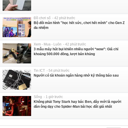
Đồ chơi số - 42 phút trước
Bộ đôi màn hình "học hết sức, chơi hết mình" cho Gen Z
đa nhiệm
Xem - Mua - Luôn - 42 phút trước
3 mẫu máy hút bụi khiến nhiều người “wow”: Giá chỉ
khoảng 500.000 đồng, lượt bán khủng
Tin ICT - 54 phút trước
Người có tài khoản ngân hàng nhớ kỹ thông báo sau
Sống - 1 giờ trước
Không phải Tony Stark hay bác Ben, đây mới là người
đàn ông dạy cho Spider-Man bài học đắt giá nhất