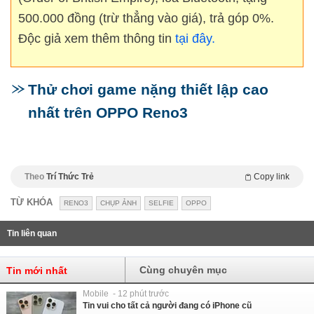
500.000 đồng (trừ thẳng vào giá), trả góp 0%.
Độc giả xem thêm thông tin
tại đây.
Thử chơi game nặng thiết lập cao
nhất trên OPPO Reno3
Theo
Trí Thức Trẻ
Copy link
TỪ KHÓA
RENO3
CHỤP ẢNH
SELFIE
OPPO
Tin liên quan
Cùng chuyên mục
Tin mới nhất
Mobile - 12 phút trước
Tin vui cho tất cả người đang có iPhone cũ