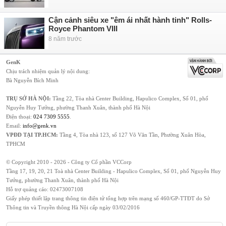
Cận cảnh siêu xe "êm ái nhất hành tinh" Rolls-
Royce Phantom VIII
8 năm trước
GenK
Chịu trách nhiệm quản lý nội dung:
Bà Nguyễn Bích Minh
TRỤ SỞ HÀ NỘI:
Tầng 22, Tòa nhà Center Building, Hapulico Complex, Số 01, phố
Nguyễn Huy Tưởng, phường Thanh Xuân, thành phố Hà Nội
Điện thoại:
024 7309 5555
.
Email:
info@genk.vn
VPĐD TẠI TP.HCM:
Tầng 4, Tòa nhà 123, số 127 Võ Văn Tần, Phường Xuân Hòa,
TPHCM
© Copyright 2010 - 2026 - Công ty Cổ phần VCCorp
Tầng 17, 19, 20, 21 Toà nhà Center Building - Hapulico Complex, Số 01, phố Nguyễn Huy
Tưởng, phường Thanh Xuân, thành phố Hà Nội
Hỗ trợ quảng cáo:
02473007108
Giấy phép thiết lập trang thông tin điện tử tổng hợp trên mạng số 460/GP-TTĐT do Sở
Thông tin và Truyền thông Hà Nội cấp ngày 03/02/2016