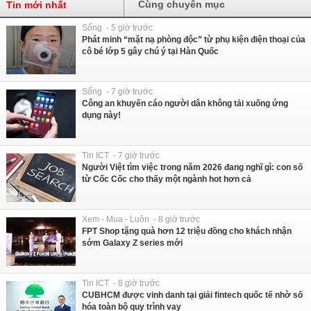
Cùng chuyên mục
Tin mới nhất
Sống - 5 giờ trước
Phát minh “mặt nạ phòng độc” từ phụ kiện điện thoại của
cô bé lớp 5 gây chú ý tại Hàn Quốc
Sống - 7 giờ trước
Công an khuyến cáo người dân không tải xuống ứng
dụng này!
Tin ICT - 7 giờ trước
Người Việt tìm việc trong năm 2026 đang nghĩ gì: con số
từ Cốc Cốc cho thấy một ngành hot hơn cả
Xem - Mua - Luôn - 8 giờ trước
FPT Shop tặng quà hơn 12 triệu đồng cho khách nhận
sớm Galaxy Z series mới
Tin ICT - 8 giờ trước
CUBHCM được vinh danh tại giải fintech quốc tế nhờ số
hóa toàn bộ quy trình vay