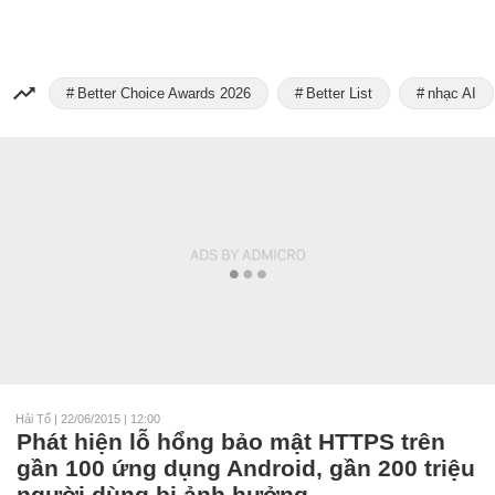
Better Choice Awards 2026
Better List
nhạc AI
Hải Tố
|
22/06/2015 | 12:00
Phát hiện lỗ hổng bảo mật HTTPS trên
gần 100 ứng dụng Android, gần 200 triệu
người dùng bị ảnh hưởng