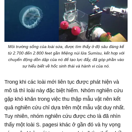
Môi trường sống của loài sứa, được tìm thấy ở độ sâu đáng kể
từ 2.700 đến 2.800 feet gần Miệng núi lửa Sumisu, kết hợp với
chuyển động dồn dập của nó để tạo lực đẩy, đã góp phần vào
sự hiểu biết về hốc sinh thái và hành vi của nó.
Trong khi các loài mới liên tục được phát hiện và
mô tả thì loài này đặc biệt hiếm. Nhóm nghiên cứu
gặp khó khăn trong việc thu thập mẫu vật nên kết
quả nghiên cứu chỉ dựa trên một mẫu vật duy nhất.
Tuy nhiên, nhóm nghiên cứu được cho là đã nhìn
thấy một loài S. pagesi khác ở gần đó và hy vọng