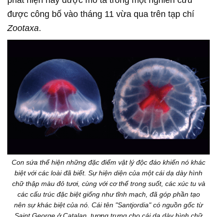
phát hiện này được mô tả trong một nghiên cứu
được công bố vào tháng 11 vừa qua trên tạp chí
Zootaxa
.
Con sứa thể hiện những đặc điểm vật lý độc đáo khiến nó khác
biệt với các loài đã biết. Sự hiện diện của một cái dạ dày hình
chữ thập màu đỏ tươi, cùng với cơ thể trong suốt, các xúc tu và
các cấu trúc đặc biệt giống như tĩnh mạch, đã góp phần tạo
nên sự khác biệt của nó. Cái tên "Santjordia" có nguồn gốc từ
Saint George ở Catalan, tượng trưng cho cái dạ dày hình chữ