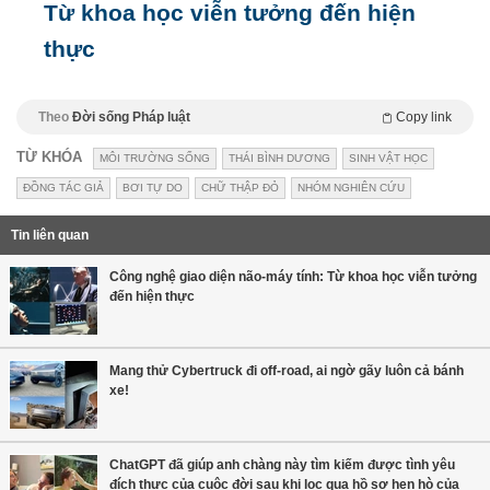
Từ khoa học viễn tưởng đến hiện
thực
Theo
Đời sống Pháp luật
Copy link
TỪ KHÓA
MÔI TRƯỜNG SỐNG
THÁI BÌNH DƯƠNG
SINH VẬT HỌC
ĐỒNG TÁC GIẢ
BƠI TỰ DO
CHỮ THẬP ĐỎ
NHÓM NGHIÊN CỨU
Tin liên quan
Công nghệ giao diện não-máy tính: Từ khoa học viễn tưởng
đến hiện thực
Mang thử Cybertruck đi off-road, ai ngờ gãy luôn cả bánh
xe!
ChatGPT đã giúp anh chàng này tìm kiếm được tình yêu
đích thực của cuộc đời sau khi lọc qua hồ sơ hẹn hò của