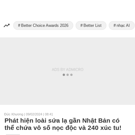
Better Choice Awards 2026
Better List
nhạc AI
Đức Khương
|
09/02/2024 | 08:41
Phát hiện loài sứa lạ gần Nhật Bản có
thể chứa vô số nọc độc và 240 xúc tu!