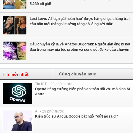
5.239 cô gái!
Lexi Love: AI 'bạn gái hoàn hảo' được hàng chục chàng trai
cầu hôn mỗi tháng vì tưởng rằng cô là người thật!
Câu chuyện kỳ ​​lạ về Anatoli Bugorski: Người đàn ông bị kẹt
đầu trong máy gia tốc proton và sống sót để kể câu chuyện
Cùng chuyên mục
Tin mới nhất
Tin ICT - 23 phút trước
OpenAI tăng cường biện pháp an toàn đối với mô hình AI
Astra
AI - 29 phút trước
Kiến trúc sư AI của Google bất ngờ "dứt áo ra đi"