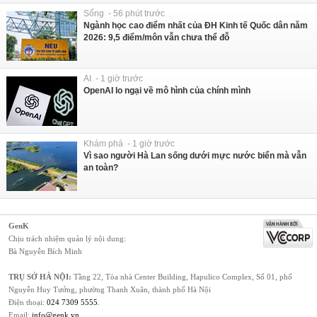
Sống - 56 phút trước
Ngành học cao điểm nhất của ĐH Kinh tế Quốc dân năm
2026: 9,5 điểm/môn vẫn chưa thể đỗ
AI - 1 giờ trước
OpenAI lo ngại về mô hình của chính mình
Khám phá - 1 giờ trước
Vì sao người Hà Lan sống dưới mực nước biển mà vẫn
an toàn?
GenK
Chịu trách nhiệm quản lý nội dung:
Bà Nguyễn Bích Minh
TRỤ SỞ HÀ NỘI:
Tầng 22, Tòa nhà Center Building, Hapulico Complex, Số 01, phố
Nguyễn Huy Tưởng, phường Thanh Xuân, thành phố Hà Nội
Điện thoại:
024 7309 5555
.
Email:
info@genk.vn