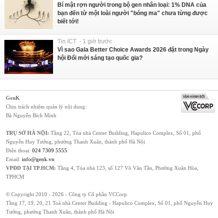
Bí mật rợn người trong bộ gen nhân loại: 1% DNA của
bạn đến từ một loài người "bóng ma" chưa từng được
biết tới!
Tin ICT - 1 giờ trước
Vì sao Gala Better Choice Awards 2026 đặt trong Ngày
hội Đổi mới sáng tạo quốc gia?
GenK
Chịu trách nhiệm quản lý nội dung:
Bà Nguyễn Bích Minh
TRỤ SỞ HÀ NỘI:
Tầng 22, Tòa nhà Center Building, Hapulico Complex, Số 01, phố
Nguyễn Huy Tưởng, phường Thanh Xuân, thành phố Hà Nội
Điện thoại:
024 7309 5555
.
Email:
info@genk.vn
VPĐD TẠI TP.HCM:
Tầng 4, Tòa nhà 123, số 127 Võ Văn Tần, Phường Xuân Hòa,
TPHCM
© Copyright 2010 - 2026 - Công ty Cổ phần VCCorp
Tầng 17, 19, 20, 21 Toà nhà Center Building - Hapulico Complex, Số 01, phố Nguyễn Huy
Tưởng, phường Thanh Xuân, thành phố Hà Nội