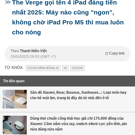
The Verge gọi tên 4 iPad đáng tiền
nhất 2025: Máy nào cũng "ngon",
không chờ iPad Pro M5 thì mua luôn
cho nóng
Theo
Thanh Niên Việt
Copy link
25/04/2025 09:53 (GMT +7)
TỪ KHÓA
VƯƠN MÌNH BẰNG AI
AI
OSCAR
Tin liên quan
Săn đồ Xiaomi, Bear, Baseus, Sunhouse...: Loạt món hay
cho hè mát lịm, trang bị đầy đủ từ nhà đến ô tô
Dùng thử chuột công thái học giá chỉ 175.000 đồng của
Xiaomi: Cầm nắm vừa tay, switch silent cực yên tĩnh, pin
nửa dùng nửa năm