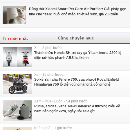
Dùng thử Xiaomi Smart Pet Care Air Purifier: Giải pháp gọn
nhẹ cho “sen” nuôi chó mèo, thiết kế xinh, giá 2.6 triệu
Cùng chuyên mục
Tin mới nhất
Xe - 8 phút trước
Thách thức Honda SH, xe tay ga Ý Lambretta J200 lộ
diện sở hữu phanh ABS hai kênh
Xe - 35 phút trước
So kè Yamaha Tenere 700, vua phượt Royal Enfield
Himalayan 750 lộ diện cùng hàng tá công nghệ
Xem - Mua - Luôn - 54 phút trước
Puma, adidas, Vans, New Balance: 4 thương hiệu đồ
nam bán nghìn đơn, ngày đôi sale gì?
Khám phá - 1 giờ trước