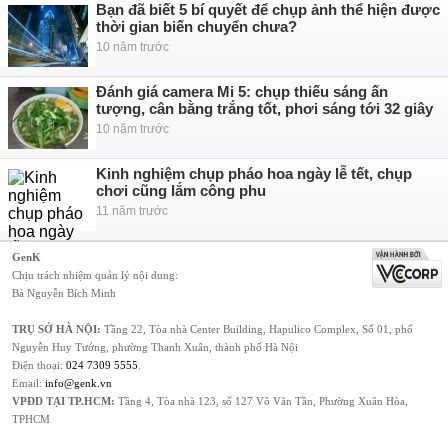
Bạn đã biết 5 bí quyết để chụp ảnh thể hiện được
thời gian biến chuyển chưa?
10 năm trước
Đánh giá camera Mi 5: chụp thiếu sáng ấn
tượng, cân bằng trắng tốt, phơi sáng tới 32 giây
10 năm trước
Kinh nghiệm chụp pháo hoa ngày lễ tết, chụp
chơi cũng lắm công phu
11 năm trước
GenK
Chịu trách nhiệm quản lý nội dung:
Bà Nguyễn Bích Minh
TRỤ SỞ HÀ NỘI:
Tầng 22, Tòa nhà Center Building, Hapulico Complex, Số 01, phố
Nguyễn Huy Tưởng, phường Thanh Xuân, thành phố Hà Nội
Điện thoại:
024 7309 5555
.
Email:
info@genk.vn
VPĐD TẠI TP.HCM:
Tầng 4, Tòa nhà 123, số 127 Võ Văn Tần, Phường Xuân Hòa,
TPHCM