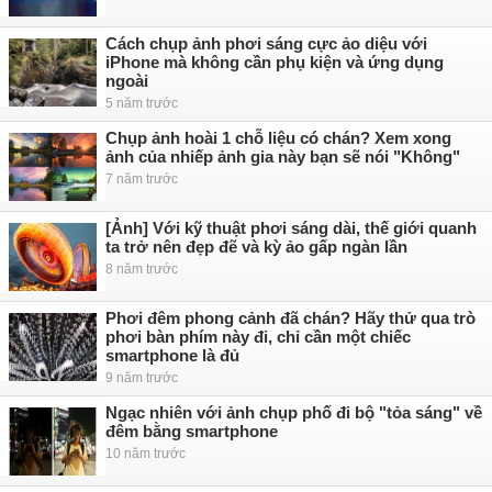
Cách chụp ảnh phơi sáng cực ảo diệu với
iPhone mà không cần phụ kiện và ứng dụng
ngoài
5 năm trước
Chụp ảnh hoài 1 chỗ liệu có chán? Xem xong
ảnh của nhiếp ảnh gia này bạn sẽ nói "Không"
7 năm trước
[Ảnh] Với kỹ thuật phơi sáng dài, thế giới quanh
ta trở nên đẹp đẽ và kỳ ảo gấp ngàn lần
8 năm trước
Phơi đêm phong cảnh đã chán? Hãy thử qua trò
phơi bàn phím này đi, chỉ cần một chiếc
smartphone là đủ
9 năm trước
Ngạc nhiên với ảnh chụp phố đi bộ "tỏa sáng" về
đêm bằng smartphone
10 năm trước