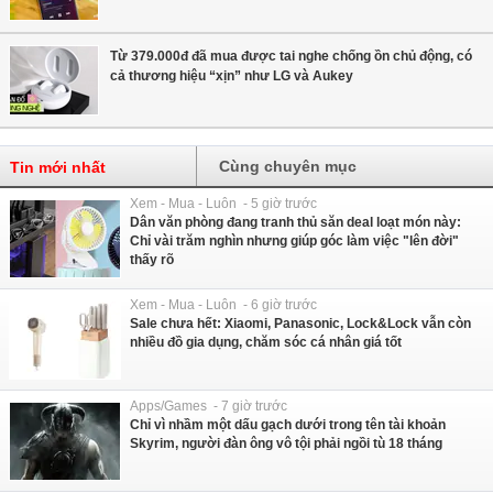
Từ 379.000đ đã mua được tai nghe chống ồn chủ động, có
cả thương hiệu “xịn” như LG và Aukey
Cùng chuyên mục
Tin mới nhất
Xem - Mua - Luôn - 5 giờ trước
Dân văn phòng đang tranh thủ săn deal loạt món này:
Chỉ vài trăm nghìn nhưng giúp góc làm việc "lên đời"
thấy rõ
Xem - Mua - Luôn - 6 giờ trước
Sale chưa hết: Xiaomi, Panasonic, Lock&Lock vẫn còn
nhiều đồ gia dụng, chăm sóc cá nhân giá tốt
Apps/Games - 7 giờ trước
Chỉ vì nhầm một dấu gạch dưới trong tên tài khoản
Skyrim, người đàn ông vô tội phải ngồi tù 18 tháng