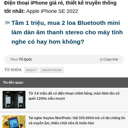
Điện thoại iPhone giá rẻ, thiết kế truyền thống
tốt nhất:
Apple iPhone SE 2022
Tầm 1 triệu, mua 2 loa Bluetooth mini
làm dàn âm thanh stereo cho máy tính
nghe có hay hơn không?
Theo
Tổ Quốc
Copy link
TỪ KHÓA
WEBUY
SMARTPHONE
Tin liên quan
Từ 3.6 triệu đã có điện thoại chính hãng, màn hình tần số
quét 120Hz siêu mượt
Tai nghe Haylou MoriPods: Giá 555.000đ mà có đủ chống ồn
và xuyên âm, thiếu chút nữa là hoàn hảo