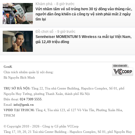
Khám phá - 8 giờ trước
Vứt nhầm tấm vé số trúng hơn 30 tỷ đồng vào thùng rác,
người đàn ông khiến cả công ty vệ sinh phải mất 2 ngày
tìm lại
Đồ chơi số - 9 giờ trước
Sennheiser MOMENTUM 5 Wireless ra mắt tại Việt Nam,
giá 12,49 triệu đồng
GenK
Chịu trách nhiệm quản lý nội dung:
Bà Nguyễn Bích Minh
TRỤ SỞ HÀ NỘI:
Tầng 22, Tòa nhà Center Building, Hapulico Complex, Số 01, phố
Nguyễn Huy Tưởng, phường Thanh Xuân, thành phố Hà Nội
Điện thoại:
024 7309 5555
.
Email:
info@genk.vn
VPĐD TẠI TP.HCM:
Tầng 4, Tòa nhà 123, số 127 Võ Văn Tần, Phường Xuân Hòa,
TPHCM
© Copyright 2010 - 2026 - Công ty Cổ phần VCCorp
Tầng 17, 19, 20, 21 Toà nhà Center Building - Hapulico Complex, Số 01, phố Nguyễn Huy