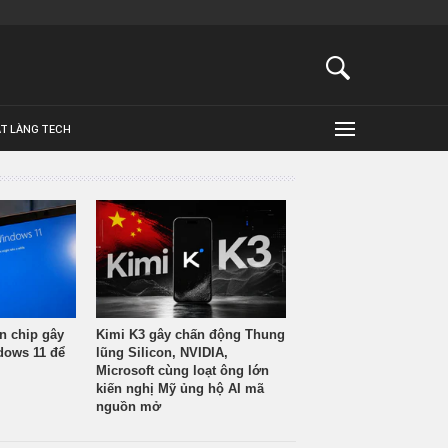
ẬT LÀNG TECH
n chip gây
Kimi K3 gây chấn động Thung
ndows 11 để
lũng Silicon, NVIDIA,
Microsoft cùng loạt ông lớn
kiến nghị Mỹ ủng hộ AI mã
nguồn mở