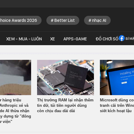
Choice Awards 2026
Better List
nhạc AI
XEM - MUA - LUÔN
XE
APPS-GAME
ĐỒ CHƠI SỐ
BÍ M
ừ hàng triệu
Thị trường RAM lại nhận thêm
Microsoft dùng co
Anthropic xé và
tin dữ, túi tiền người dùng
tranh cãi trên Wi
ude AI thừa nhận
còn chịu đau dài dài
siết kích hoạt lậu
y dựng từ "đống
ư viện"