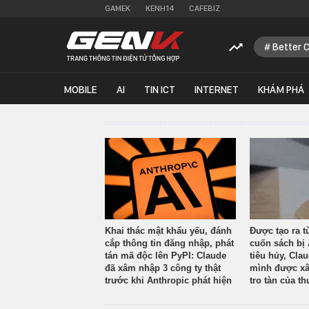
GAMEK
KENH14
CAFEBIZ
Better 
MOBILE
AI
TIN ICT
INTERNET
KHÁM PHÁ
Khai thác mật khẩu yếu, đánh
Được tạo ra t
cắp thông tin đăng nhập, phát
cuốn sách bị 
tán mã độc lên PyPI: Claude
tiêu hủy, Cla
đã xâm nhập 3 công ty thật
mình được xâ
trước khi Anthropic phát hiện
tro tàn của th