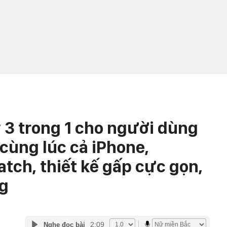
 3 trong 1 cho người dùng
cùng lúc cả iPhone,
tch, thiết kế gấp cực gọn,
ng
2:09
Nghe đọc bài