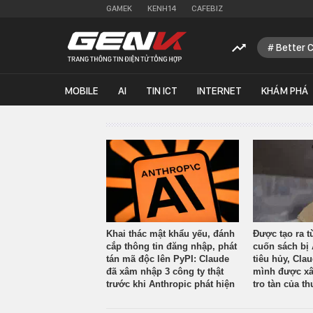
GAMEK
KENH14
CAFEBIZ
Better 
MOBILE
AI
TIN ICT
INTERNET
KHÁM PHÁ
Khai thác mật khẩu yếu, đánh
Được tạo ra t
cắp thông tin đăng nhập, phát
cuốn sách bị 
tán mã độc lên PyPI: Claude
tiêu hủy, Cla
đã xâm nhập 3 công ty thật
mình được xâ
trước khi Anthropic phát hiện
tro tàn của th