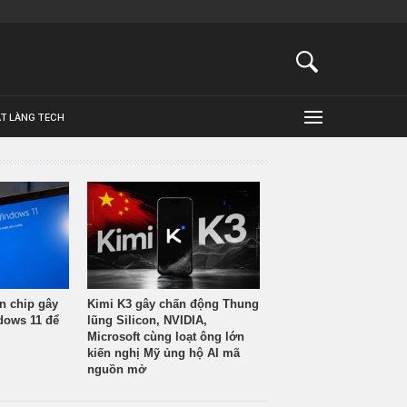
ẬT LÀNG TECH
n chip gây
Kimi K3 gây chấn động Thung
ndows 11 để
lũng Silicon, NVIDIA,
Microsoft cùng loạt ông lớn
kiến nghị Mỹ ủng hộ AI mã
nguồn mở