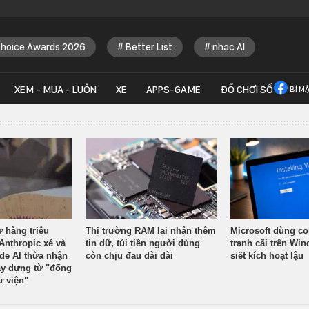
Choice Awards 2026
Better List
nhạc AI
XEM - MUA - LUÔN
XE
APPS-GAME
ĐỒ CHƠI SỐ
BÍ M
ừ hàng triệu
Thị trường RAM lại nhận thêm
Microsoft dùng co
Anthropic xé và
tin dữ, túi tiền người dùng
tranh cãi trên Wi
ude AI thừa nhận
còn chịu đau dài dài
siết kích hoạt lậu
y dựng từ "đống
ư viện"