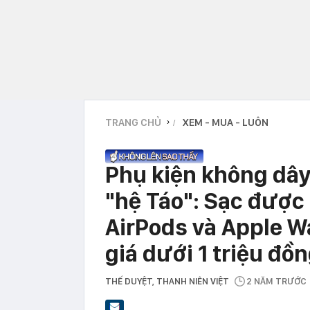
TRANG CHỦ
XEM - MUA - LUÔN
›
Phụ kiện không dây
"hệ Táo": Sạc được 
AirPods và Apple Wa
giá dưới 1 triệu đồ
THẾ DUYỆT
, THANH NIÊN VIỆT
2 NĂM TRƯỚC