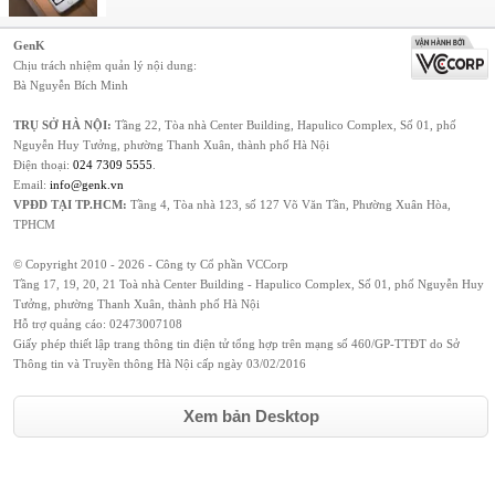
GenK
Chịu trách nhiệm quản lý nội dung:
Bà Nguyễn Bích Minh
TRỤ SỞ HÀ NỘI:
Tầng 22, Tòa nhà Center Building, Hapulico Complex, Số 01, phố
Nguyễn Huy Tưởng, phường Thanh Xuân, thành phố Hà Nội
Điện thoại:
024 7309 5555
.
Email:
info@genk.vn
VPĐD TẠI TP.HCM:
Tầng 4, Tòa nhà 123, số 127 Võ Văn Tần, Phường Xuân Hòa,
TPHCM
© Copyright 2010 - 2026 - Công ty Cổ phần VCCorp
Tầng 17, 19, 20, 21 Toà nhà Center Building - Hapulico Complex, Số 01, phố Nguyễn Huy
Tưởng, phường Thanh Xuân, thành phố Hà Nội
Hỗ trợ quảng cáo:
02473007108
Giấy phép thiết lập trang thông tin điện tử tổng hợp trên mạng số 460/GP-TTĐT do Sở
Thông tin và Truyền thông Hà Nội cấp ngày 03/02/2016
Xem bản Desktop