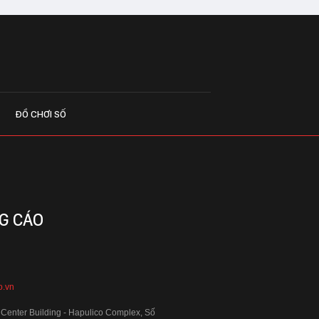
ĐỒ CHƠI SỐ
G CÁO
o.vn
 Center Building - Hapulico Complex, Số