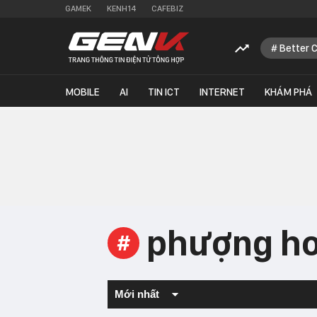
GAMEK
KENH14
CAFEBIZ
Better 
MOBILE
AI
TIN ICT
INTERNET
KHÁM PHÁ
phượng h
#
Mới nhất