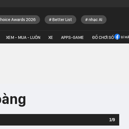
Choice Awards 2026
Better List
nhạc AI
XEM - MUA - LUÔN
XE
APPS-GAME
ĐỒ CHƠI SỐ
BÍ M
oàng
1
/
9