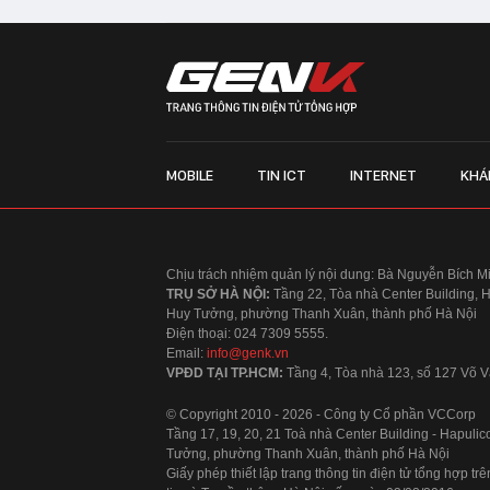
MOBILE
TIN ICT
INTERNET
KHÁ
Chịu trách nhiệm quản lý nội dung: Bà Nguyễn Bích M
TRỤ SỞ HÀ NỘI:
Tầng 22, Tòa nhà Center Building, 
Huy Tưởng, phường Thanh Xuân, thành phố Hà Nội
Điện thoại: 024 7309 5555.
Email:
info@genk.vn
VPĐD TẠI TP.HCM:
Tầng 4, Tòa nhà 123, số 127 Võ
© Copyright 2010 - 2026 - Công ty Cổ phần VCCorp
Tầng 17, 19, 20, 21 Toà nhà Center Building - Hapul
Tưởng, phường Thanh Xuân, thành phố Hà Nội
Giấy phép thiết lập trang thông tin điện tử tổng hợp