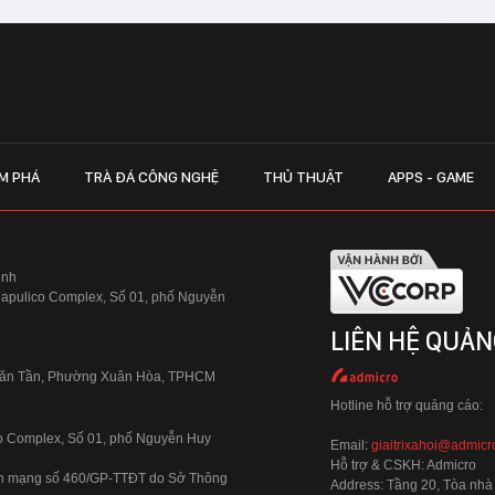
M PHÁ
TRÀ ĐÁ CÔNG NGHỆ
THỦ THUẬT
APPS - GAME
inh
Hapulico Complex, Số 01, phố Nguyễn
LIÊN HỆ QUẢN
 Văn Tần, Phường Xuân Hòa, TPHCM
Hotline hỗ trợ quảng cáo:
ico Complex, Số 01, phố Nguyễn Huy
Email:
giaitrixahoi@admicr
Hỗ trợ & CSKH: Admicro
 trên mạng số 460/GP-TTĐT do Sở Thông
Address: Tầng 20, Tòa nhà