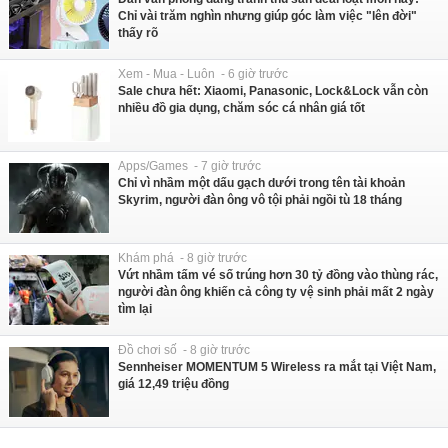
Chỉ vài trăm nghìn nhưng giúp góc làm việc "lên đời"
thấy rõ
Xem - Mua - Luôn - 6 giờ trước
Sale chưa hết: Xiaomi, Panasonic, Lock&Lock vẫn còn
nhiều đồ gia dụng, chăm sóc cá nhân giá tốt
Apps/Games - 7 giờ trước
Chỉ vì nhầm một dấu gạch dưới trong tên tài khoản
Skyrim, người đàn ông vô tội phải ngồi tù 18 tháng
Khám phá - 8 giờ trước
Vứt nhầm tấm vé số trúng hơn 30 tỷ đồng vào thùng rác,
người đàn ông khiến cả công ty vệ sinh phải mất 2 ngày
tìm lại
Đồ chơi số - 8 giờ trước
Sennheiser MOMENTUM 5 Wireless ra mắt tại Việt Nam,
giá 12,49 triệu đồng