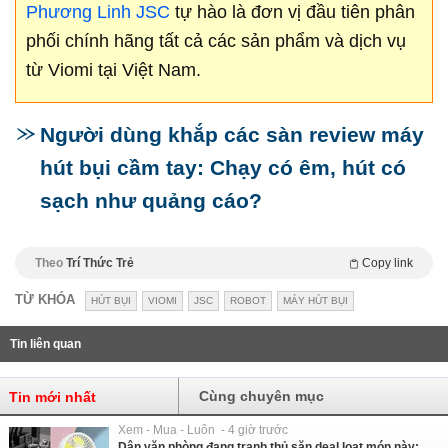
Phương Linh JSC
tự hào là đơn vị đầu tiên phân
phối chính hãng tất cả các sản phẩm và dịch vụ
từ Viomi tại Việt Nam.
Người dùng khắp các sàn review máy
hút bụi cầm tay: Chạy có êm, hút có
sạch như quảng cáo?
Theo
Trí Thức Trẻ
Copy link
TỪ KHÓA
HÚT BỤI
VIOMI
JSC
ROBOT
MÁY HÚT BỤI
Tin liên quan
Cùng chuyên mục
Tin mới nhất
Xem - Mua - Luôn - 4 giờ trước
Dân văn phòng đang tranh thủ săn deal loạt món này: