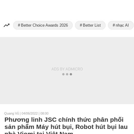
Better Choice Awards 2026
Better List
nhạc AI
Quang Vũ
|
04/06/2022 | 08:00
Phương linh JSC chính thức phân phối
sản phẩm Máy hút bụi, Robot hút bụi lau
nhà Viomi tại Việt Nam