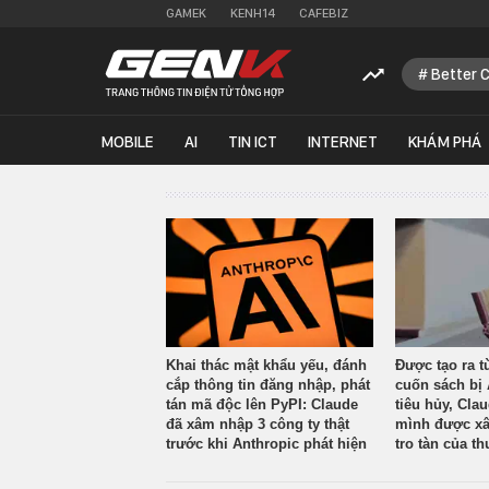
GAMEK
KENH14
CAFEBIZ
Better 
MOBILE
AI
TIN ICT
INTERNET
KHÁM PHÁ
Khai thác mật khẩu yếu, đánh
Được tạo ra t
cắp thông tin đăng nhập, phát
cuốn sách bị 
tán mã độc lên PyPI: Claude
tiêu hủy, Cla
đã xâm nhập 3 công ty thật
mình được xâ
trước khi Anthropic phát hiện
tro tàn của th