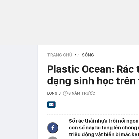
TRANG CHỦ
SỐNG
›
Plastic Ocean: Rác 
dạng sinh học trên 
LONG.J
8 NĂM TRƯỚC
Số rác thải nhựa trôi nổi ngoà
con số này lại tăng lên chón
triệu động vật biển bị mắc kẹ