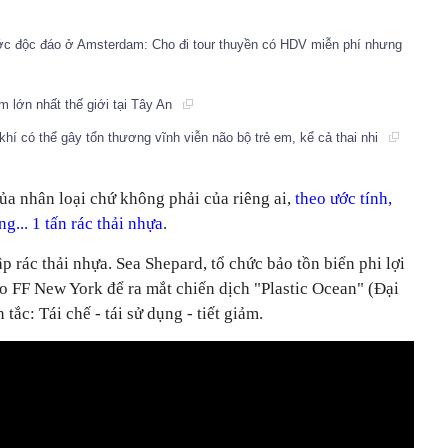
c độc đáo ở Amsterdam: Cho đi tour thuyền có HDV miễn phí nhưng
m lớn nhất thế giới tại Tây An
í có thể gây tổn thương vĩnh viễn não bộ trẻ em, kể cả thai nhi
ủa nhân loại chứ không phải của riêng ai,
theo ước tính,
... 1 tấn rác thải nhựa
.
p rác thải nhựa. Sea Shepard, tổ chức bảo tồn biển phi lợi
o FF New York để ra mắt chiến dịch "Plastic Ocean" (Đại
tắc: Tái chế - tái sử dụng - tiết giảm.