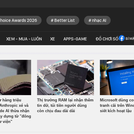
Choice Awards 2026
Better List
nhạc AI
XEM - MUA - LUÔN
XE
APPS-GAME
ĐỒ CHƠI SỐ
BÍ M
ừ hàng triệu
Thị trường RAM lại nhận thêm
Microsoft dùng co
Anthropic xé và
tin dữ, túi tiền người dùng
tranh cãi trên Wi
ude AI thừa nhận
còn chịu đau dài dài
siết kích hoạt lậu
y dựng từ "đống
ư viện"