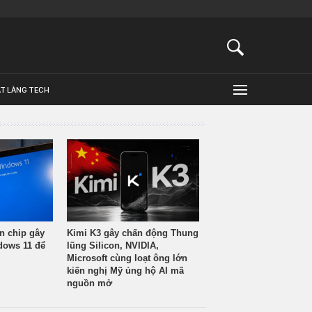
ẬT LÀNG TECH
n chip gây
Kimi K3 gây chấn động Thung
ndows 11 để
lũng Silicon, NVIDIA,
Microsoft cùng loạt ông lớn
kiến nghị Mỹ ủng hộ AI mã
nguồn mở