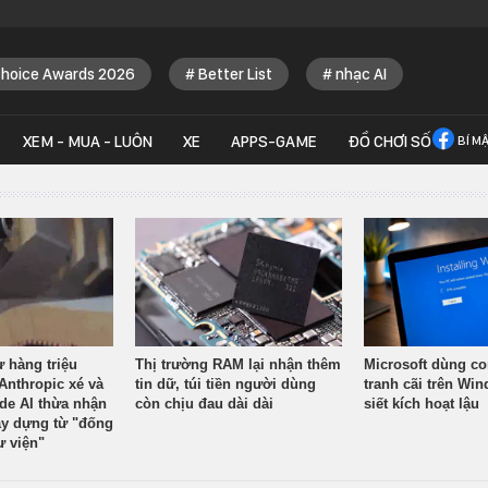
Choice Awards 2026
Better List
nhạc AI
XEM - MUA - LUÔN
XE
APPS-GAME
ĐỒ CHƠI SỐ
BÍ M
ừ hàng triệu
Thị trường RAM lại nhận thêm
Microsoft dùng co
Anthropic xé và
tin dữ, túi tiền người dùng
tranh cãi trên Wi
ude AI thừa nhận
còn chịu đau dài dài
siết kích hoạt lậu
y dựng từ "đống
ư viện"