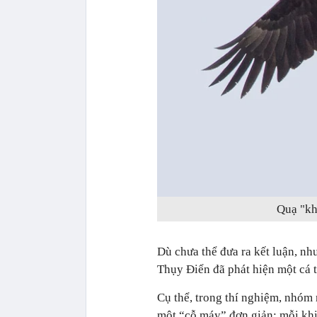
Quạ "kh
Dù chưa thể đưa ra kết luận, nh
Thụy Điển đã phát hiện một cá 
Cụ thể, trong thí nghiệm, nhóm
một “cỗ máy” đơn giản: mỗi khi