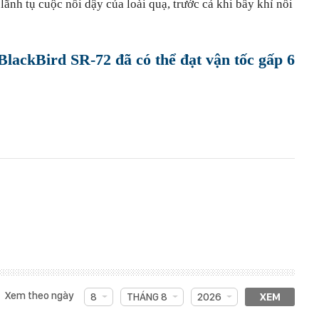
lãnh tụ cuộc nổi dậy của loài quạ, trước cả khi bầy khỉ nổi
lackBird SR-72 đã có thể đạt vận tốc gấp 6
Xem theo ngày
8
THÁNG 8
2026
XEM