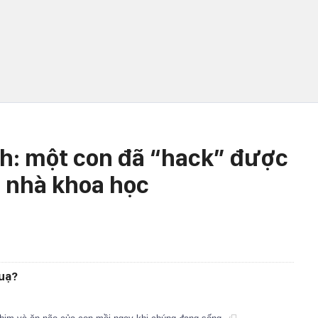
h: một con đã “hack” được
 nhà khoa học
Quạ?