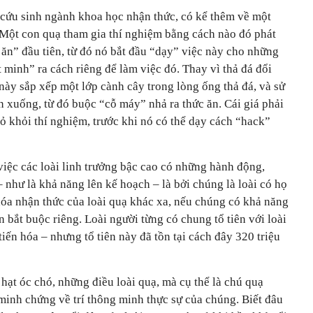
cứu sinh ngành khoa học nhận thức, có kể thêm về một
. Một con quạ tham gia thí nghiệm bằng cách nào đó phát
 ăn” đầu tiên, từ đó nó bắt đầu “dạy” việc này cho những
 minh” ra cách riêng để làm việc đó. Thay vì thả đá đổi
này sắp xếp một lớp cành cây trong lòng ống thả đá, và sử
 xuống, từ đó buộc “cỗ máy” nhả ra thức ăn. Cái giá phải
bỏ khỏi thí nghiệm, trước khi nó có thể dạy cách “hack”
việc các loài linh trưởng bậc cao có những hành động,
 như là khả năng lên kế hoạch – là bởi chúng là loài có họ
hóa nhận thức của loài quạ khác xa, nếu chúng có khả năng
 bắt buộc riêng. Loài người từng có chung tổ tiên với loài
 tiến hóa – nhưng tổ tiên này đã tồn tại cách đây 320 triệu
 hạt óc chó, những điều loài quạ, mà cụ thể là chú quạ
minh chứng về trí thông minh thực sự của chúng. Biết đâu