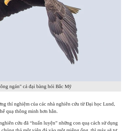
ông ngán" cả đại bàng hói Bắc Mỹ
ưng thí nghiệm của các nhà nghiên cứu từ Đại học Lund,
thể quạ thông minh hơn hẳn.
 nghiên cứu đã “huấn luyện” những con quạ cách sử dụng
 chúng thả một viên đá vào một miệng ống, thì máy sẽ tự