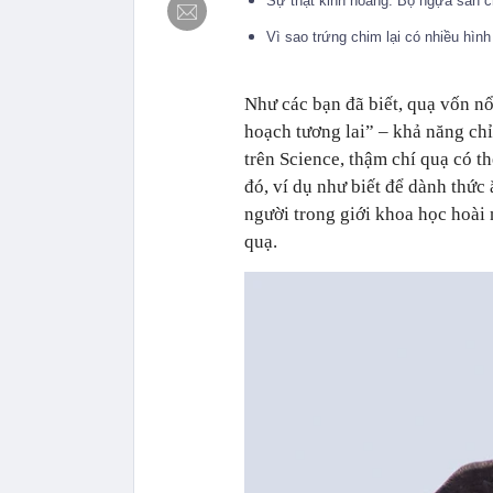
Sự thật kinh hoàng: Bọ ngựa săn 
Vì sao trứng chim lại có nhiều hì
Như các bạn đã biết, quạ vốn nổ
hoạch tương lai” – khả năng chỉ
trên Science, thậm chí quạ có t
đó, ví dụ như biết để dành thứ
người trong giới khoa học hoài 
quạ.