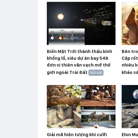
Biến Mặt Trời thành thấu kính
Bên tr
khổng lồ, siêu dự án bay 548
Cập rố
đơn vị thiên văn vạch mở thế
nhiêu b
giới ngoài Trái Đất
khảo s
Nổi bật
Giải mã hiện tượng khỉ cưỡi
Elon Mu