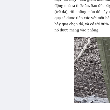
động nhả ra thức ăn. Sau đó, b
(trừ đá), rồi những món đồ này 
quạ sẽ được tiếp xúc với một h
bầy quạ chọn đá, và có tới 86%
nó được mang vào phòng.