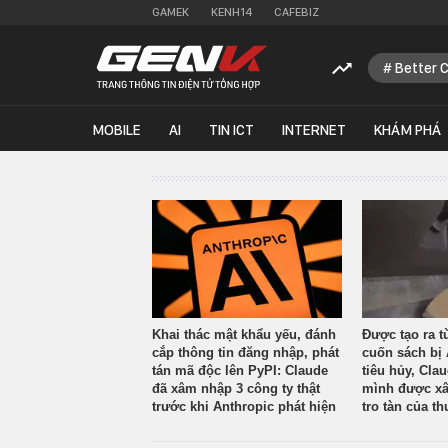
GAMEK
KENH14
CAFEBIZ
Better 
MOBILE
AI
TIN ICT
INTERNET
KHÁM PHÁ
Khai thác mật khẩu yếu, đánh
Được tạo ra t
cắp thông tin đăng nhập, phát
cuốn sách bị 
tán mã độc lên PyPI: Claude
tiêu hủy, Cla
đã xâm nhập 3 công ty thật
mình được xâ
trước khi Anthropic phát hiện
tro tàn của th