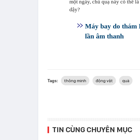
một ngày, chú quạ này có thể là 
dậy?
Máy bay do thám B
lần âm thanh
thông minh
động vật
quà
Tags:
TIN CÙNG CHUYÊN MỤC