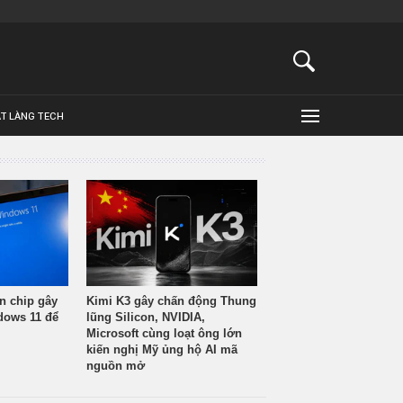
ẬT LÀNG TECH
n chip gây
Kimi K3 gây chấn động Thung
ndows 11 để
lũng Silicon, NVIDIA,
Microsoft cùng loạt ông lớn
kiến nghị Mỹ ủng hộ AI mã
nguồn mở