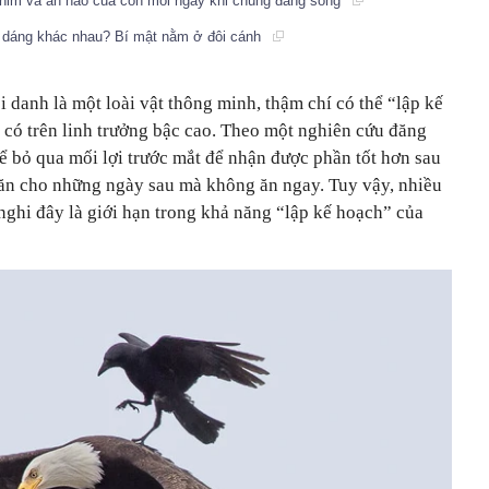
chim và ăn não của con mồi ngay khi chúng đang sống
nh dáng khác nhau? Bí mật nằm ở đôi cánh
i danh là một loài vật thông minh, thậm chí có thể “lập kế
 có trên linh trưởng bậc cao. Theo một nghiên cứu đăng
hể bỏ qua mối lợi trước mắt để nhận được phần tốt hơn sau
c ăn cho những ngày sau mà không ăn ngay. Tuy vậy, nhiều
nghi đây là giới hạn trong khả năng “lập kế hoạch” của