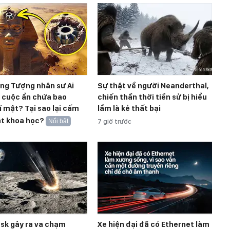
ong Tượng nhân sư Ai
Sự thật về người Neanderthal,
t cuộc ẩn chứa bao
chiến thần thời tiền sử bị hiểu
í mật? Tại sao lại cấm
lầm là kẻ thất bại
át khoa học?
Nổi bật
7 giờ trước
sk gây ra va chạm
Xe hiện đại đã có Ethernet làm