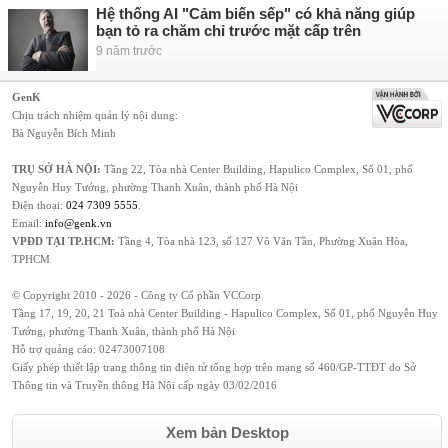
Hệ thống AI "Cảm biến sếp" có khả năng giúp
bạn tỏ ra chăm chỉ trước mặt cấp trên
9 năm trước
GenK
Chịu trách nhiệm quản lý nội dung:
Bà Nguyễn Bích Minh
TRỤ SỞ HÀ NỘI:
Tầng 22, Tòa nhà Center Building, Hapulico Complex, Số 01, phố
Nguyễn Huy Tưởng, phường Thanh Xuân, thành phố Hà Nội
Điện thoại:
024 7309 5555
.
Email:
info@genk.vn
VPĐD TẠI TP.HCM:
Tầng 4, Tòa nhà 123, số 127 Võ Văn Tần, Phường Xuân Hòa,
TPHCM
© Copyright 2010 - 2026 - Công ty Cổ phần VCCorp
Tầng 17, 19, 20, 21 Toà nhà Center Building - Hapulico Complex, Số 01, phố Nguyễn Huy
Tưởng, phường Thanh Xuân, thành phố Hà Nội
Hỗ trợ quảng cáo:
02473007108
Giấy phép thiết lập trang thông tin điện tử tổng hợp trên mạng số 460/GP-TTĐT do Sở
Thông tin và Truyền thông Hà Nội cấp ngày 03/02/2016
Xem bản Desktop