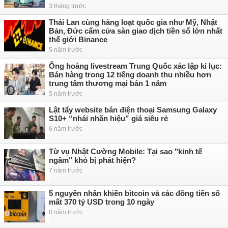
3 tháng trước
Thái Lan cùng hàng loạt quốc gia như Mỹ, Nhật
Bản, Đức cấm cửa sàn giao dịch tiền số lớn nhất
thế giới Binance
5 năm trước
Ông hoàng livestream Trung Quốc xác lập kỉ lục:
Bán hàng trong 12 tiếng doanh thu nhiều hơn
trung tâm thương mại bán 1 năm
5 năm trước
Lật tẩy website bán điện thoại Samsung Galaxy
S10+ “nhái nhãn hiệu” giá siêu rẻ
6 năm trước
Từ vụ Nhật Cường Mobile: Tại sao "kinh tế
ngầm" khó bị phát hiện?
7 năm trước
5 nguyên nhân khiến bitcoin và các đồng tiền số
mất 370 tỷ USD trong 10 ngày
8 năm trước