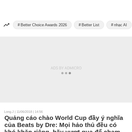
Better Choice Awards 2026
Better List
nhạc AI
Long.J
|
11/06/2018 | 14:56
Quảng cáo chào World Cup đầy ý nghĩa
của Beats by Dre: Mọi hảo thủ đều có
khó khăn riêng, hãy vượt qua để chạm