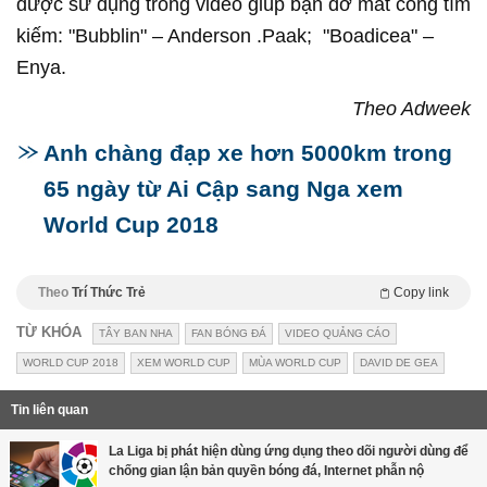
được sử dụng trong video giúp bạn đỡ mất công tìm
kiếm: "Bubblin" – Anderson .Paak; "Boadicea" –
Enya.
Theo Adweek
Anh chàng đạp xe hơn 5000km trong
65 ngày từ Ai Cập sang Nga xem
World Cup 2018
Theo
Trí Thức Trẻ
Copy link
TỪ KHÓA
TÂY BAN NHA
FAN BÓNG ĐÁ
VIDEO QUẢNG CÁO
WORLD CUP 2018
XEM WORLD CUP
MÙA WORLD CUP
DAVID DE GEA
Tin liên quan
La Liga bị phát hiện dùng ứng dụng theo dõi người dùng để
chống gian lận bản quyền bóng đá, Internet phẫn nộ