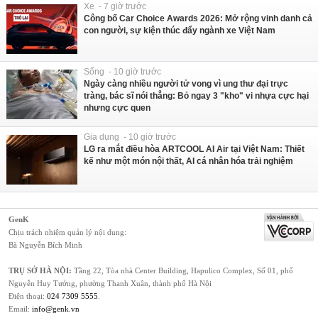
Xe - 7 giờ trước
Công bố Car Choice Awards 2026: Mở rộng vinh danh cả
con người, sự kiện thúc đẩy ngành xe Việt Nam
Sống - 10 giờ trước
Ngày càng nhiều người tử vong vì ung thư đại trực
tràng, bác sĩ nói thẳng: Bỏ ngay 3 "kho" vi nhựa cực hại
nhưng cực quen
Gia dụng - 10 giờ trước
LG ra mắt điều hòa ARTCOOL AI Air tại Việt Nam: Thiết
kế như một món nội thất, AI cá nhân hóa trải nghiệm
GenK
Chịu trách nhiệm quản lý nội dung:
Bà Nguyễn Bích Minh
TRỤ SỞ HÀ NỘI:
Tầng 22, Tòa nhà Center Building, Hapulico Complex, Số 01, phố
Nguyễn Huy Tưởng, phường Thanh Xuân, thành phố Hà Nội
Điện thoại:
024 7309 5555
.
Email:
info@genk.vn