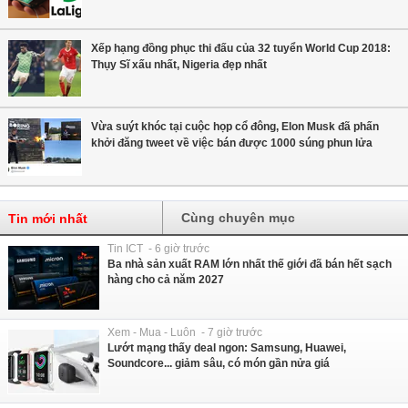
Xếp hạng đồng phục thi đấu của 32 tuyển World Cup 2018:
Thụy Sĩ xấu nhất, Nigeria đẹp nhất
Vừa suýt khóc tại cuộc họp cổ đông, Elon Musk đã phấn
khởi đăng tweet về việc bán được 1000 súng phun lửa
Cùng chuyên mục
Tin mới nhất
Tin ICT - 6 giờ trước
Ba nhà sản xuất RAM lớn nhất thế giới đã bán hết sạch
hàng cho cả năm 2027
Xem - Mua - Luôn - 7 giờ trước
Lướt mạng thấy deal ngon: Samsung, Huawei,
Soundcore... giảm sâu, có món gần nửa giá