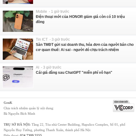
Mobile - 1 giờ trước
Điện thoại mới của HONOR giảm giá còn có 10 triệu
đồng
Tin ICT - 3 giờ trước
Sàn TMĐT gửi sai doanh thu, hóa đơn của người bán cho
cơ quan thuế: Ai sai - người đó chịu trách nhiệm
AI - 3 giờ trước
Cái giá đằng sau ChatGPT "miễn phí vô hạn"
GenK
Chịu trách nhiệm quản lý nội dung:
Bà Nguyễn Bích Minh
TRỤ SỞ HÀ NỘI:
Tầng 22, Tòa nhà Center Building, Hapulico Complex, Số 01, phố
Nguyễn Huy Tưởng, phường Thanh Xuân, thành phố Hà Nội
Điện thoại:
024 7309 5555
.