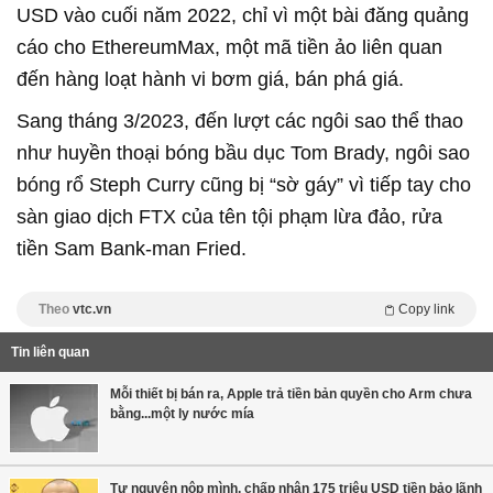
USD vào cuối năm 2022, chỉ vì một bài đăng quảng
cáo cho EthereumMax, một mã tiền ảo liên quan
đến hàng loạt hành vi bơm giá, bán phá giá.
Sang tháng 3/2023, đến lượt các ngôi sao thể thao
như huyền thoại bóng bầu dục Tom Brady, ngôi sao
bóng rổ Steph Curry cũng bị “sờ gáy” vì tiếp tay cho
sàn giao dịch FTX của tên tội phạm lừa đảo, rửa
tiền Sam Bank-man Fried.
Theo
vtc.vn
Copy link
Tin liên quan
Mỗi thiết bị bán ra, Apple trả tiền bản quyền cho Arm chưa
bằng...một ly nước mía
Tự nguyện nộp mình, chấp nhận 175 triệu USD tiền bảo lãnh