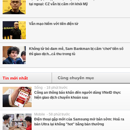
tại ngoại: CZ vẫn bị cấm rời khỏi Mỹ
Vẫn mạo hiểm với tiền điện tử
Không từ bỏ đam mê, Sam Bankman bị cấm ‘chơi’ tiền số
thì giao dịch...cá thu trong tù
Cùng chuyên mục
Tin mới nhất
Sống - 18 phút trước
Công an thông báo khẩn đến người dùng VNeID thực
hiện giao dịch chuyển khoản sau
Mobile - 58 phút trước
Điện thoại gập mới của Samsung mở bán sớm: Hoá ra
bản Ultra lại không "hot" bằng bản thường