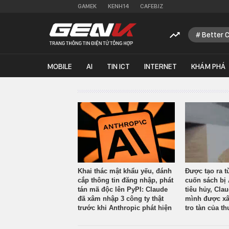
GAMEK
KENH14
CAFEBIZ
Better 
MOBILE
AI
TIN ICT
INTERNET
KHÁM PHÁ
Khai thác mật khẩu yếu, đánh
Được tạo ra t
cắp thông tin đăng nhập, phát
cuốn sách bị 
tán mã độc lên PyPI: Claude
tiêu hủy, Cla
đã xâm nhập 3 công ty thật
mình được xâ
trước khi Anthropic phát hiện
tro tàn của th