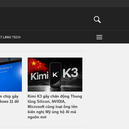
ẬT LÀNG TECH
n chip gây
Kimi K3 gây chấn động Thung
ndows 11 để
lũng Silicon, NVIDIA,
Microsoft cùng loạt ông lớn
kiến nghị Mỹ ủng hộ AI mã
nguồn mở