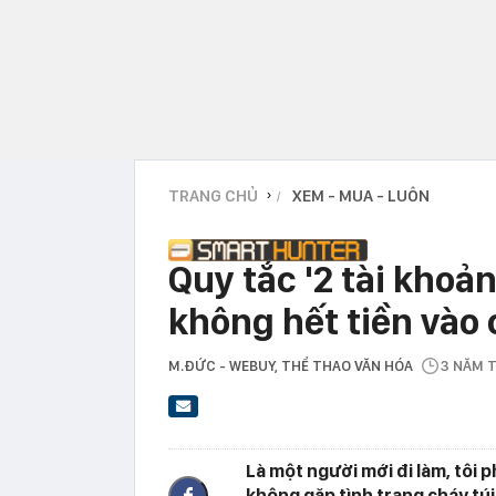
TRANG CHỦ
XEM - MUA - LUÔN
›
Quy tắc '2 tài khoả
không hết tiền vào 
M.ĐỨC - WEBUY
, THỂ THAO VĂN HÓA
3 NĂM 
Là một người mới đi làm, tôi p
không gặp tình trạng cháy túi