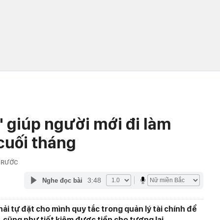
n' giúp người mới đi làm
cuối tháng
TRƯỚC
3:48
Nghe đọc bài
hải tự đặt cho mình quy tắc trong quản lý tài chính để
, cũng như tiết kiệm được tiền cho tương lai.