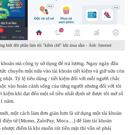
riêng biệt đôi phần làm tôi "kiềm chế" khi mua sắm - Ảnh: Internet
i khoản mà công ty sử dụng để trả lương. Ngay ngày đầu
p tức chuyển một nửa vào tài khoản tiết kiệm và giữ nửa còn
g nhật. Tỷ lệ tiêu dùng / tiết kiệm đối với mỗi người chắc
uộc vào hoàn cảnh sống của từng người nhưng đối với tôi
iết kiệm khi đạt đến một số tiền nhất định sẽ được tôi mở sổ
- 1 năm.
 mới, một cách làm đơn giản hơn là sử dụng một tài khoản
ví điện tử (Momo, ZaloPay, Moca…) để làm tài khoản
 nhược điểm là khi muốn rút tiền mặt thì vẫn sẽ phải