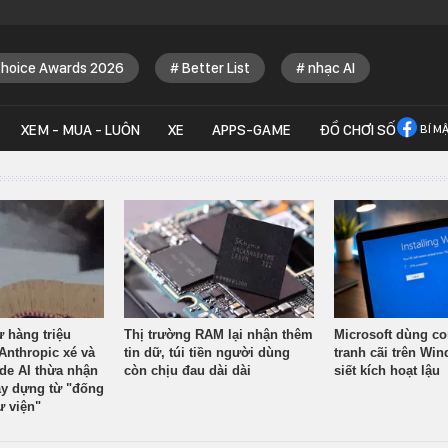
Choice Awards 2026
Better List
nhạc AI
XEM - MUA - LUÔN
XE
APPS-GAME
ĐỒ CHƠI SỐ
BÍ M
ừ hàng triệu
Thị trường RAM lại nhận thêm
Microsoft dùng co
Anthropic xé và
tin dữ, túi tiền người dùng
tranh cãi trên Wi
ude AI thừa nhận
còn chịu đau dài dài
siết kích hoạt lậu
y dựng từ "đống
ư viện"