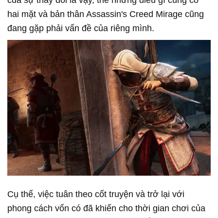
của sự thay đổi là vậy, thế nhưng điều gì cũng có
hai mặt và bản thân Assassin's Creed Mirage cũng
đang gặp phải vấn đề của riêng mình.
Cụ thể, việc tuân theo cốt truyện và trở lại với
phong cách vốn có đã khiến cho thời gian chơi của