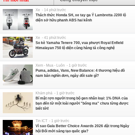
Xe - 14 phút trước
Thách thức Honda SH, xe tay ga Ý Lambretta J200 lộ
diện sở hữu phanh ABS hai kênh
Xe - 41 phút trước
So kè Yamaha Tenere 700, vua phượt Royal Enfield
Himalayan 750 lộ diện cùng hàng tá công nghệ
Xem - Mua - Luôn - 1 giờ trước
Puma, adidas, Vans, New Balance: 4 thương hiệu đồ
nam bán nghìn đơn, ngày đôi sale gì?
Khám phá - 1 giờ trước
Bí mật rợn người trong bộ gen nhân loại: 1% DNA của
bạn đến từ một loài người "bóng ma" chưa từng được
biết tới!
Tin ICT - 1 giờ trước
Vì sao Gala Better Choice Awards 2026 đặt trong Ngày
hội Đổi mới sáng tạo quốc gia?