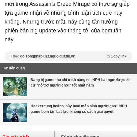
mới trong Assassin's Creed Mirage có thực sự giúp
tựa game nhận về những bình luận tích cực hay
không. Nhưng trước mắt, hãy cùng tận hưởng
phiên bản big update vào tháng tới của bom tấn
này.
Theo
doisongphapluat.nguoiduatin.vn
Copy link
Tin liên quan
Đang bị game thủ chỉ trích nặng nề, NPH bất ngờ được đề
cử "hỗ trợ người chơi" tốt nhất năm
Hacker tung hoành, hủy hoại màn hình người chơi, NPH
game bom tấn bất lực, không có cách giải quyết
Cùng chuyên mục
Tin mới nhất