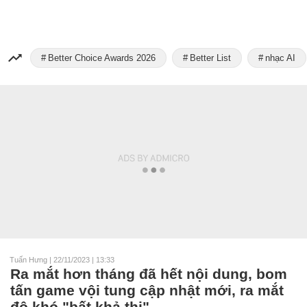
Better Choice Awards 2026
Better List
nhạc AI
Tuấn Hưng
|
22/11/2023 | 13:33
Ra mắt hơn tháng đã hết nội dung, bom
tấn game vội tung cập nhật mới, ra mắt
độ khó "bất khả thi"