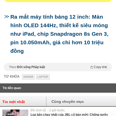
Ra mắt máy tính bảng 12 inch: Màn
hình OLED 144Hz, thiết kế siêu mỏng
như iPad, chip Snapdragon 8s Gen 3,
pin 10.050mAh, giá chỉ hơn 10 triệu
đồng
Theo
Đời sống Pháp luật
Copy link
TỪ KHÓA
HONOR
LAPTOP
Tin liên quan
Cùng chuyên mục
Tin mới nhất
Đồ chơi số - 2 giờ trước
Loa bán chạy nhất của JBL có bản mới: Chống nước