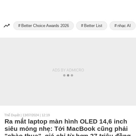
Better Choice Awards 2026
Better List
nhạc AI
Thế Duyệt
|
13/07/2024 | 12:19
Ra mắt laptop màn hình OLED 14,6 inch
siêu mỏng nhẹ: Tới MacBook cũng phải
"chào thua", giá chỉ từ hơn 27 triệu đồng