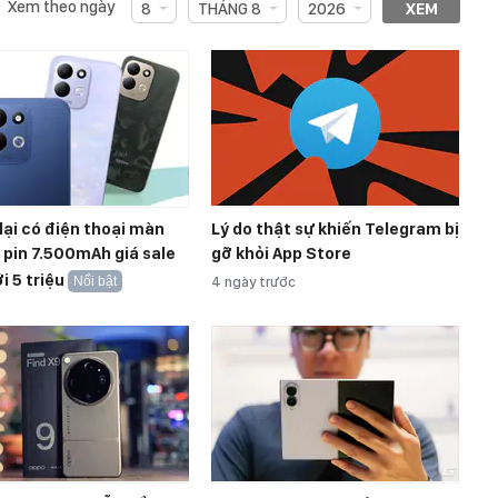
Xem theo ngày
8
THÁNG 8
2026
XEM
lại có điện thoại màn
Lý do thật sự khiến Telegram bị
, pin 7.500mAh giá sale
gỡ khỏi App Store
i 5 triệu
Nổi bật
4 ngày trước