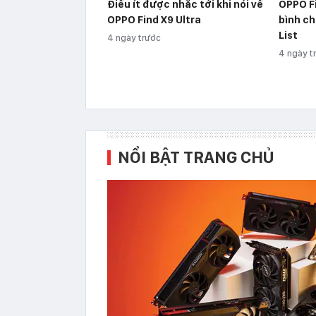
Điều ít được nhắc tới khi nói về
OPPO Fi
OPPO Find X9 Ultra
bình ch
List
4 ngày trước
4 ngày t
NỔI BẬT TRANG CHỦ