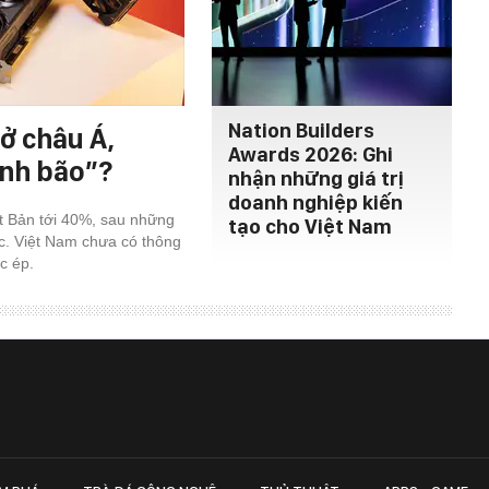
Nation Builders
ở châu Á,
Awards 2026: Ghi
ính bão”?
nhận những giá trị
doanh nghiệp kiến
ật Bản tới 40%, sau những
tạo cho Việt Nam
c. Việt Nam chưa có thông
c ép.