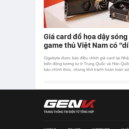
Giá card đồ họa dậy sóng 
game thủ Việt Nam có “d
Gigabyte được báo điều chỉnh giá card tại Nh
biến động tương tự ở Trung Quốc và Hàn Quố
báo chính thức, nhưng khó tránh hoàn toàn sứ