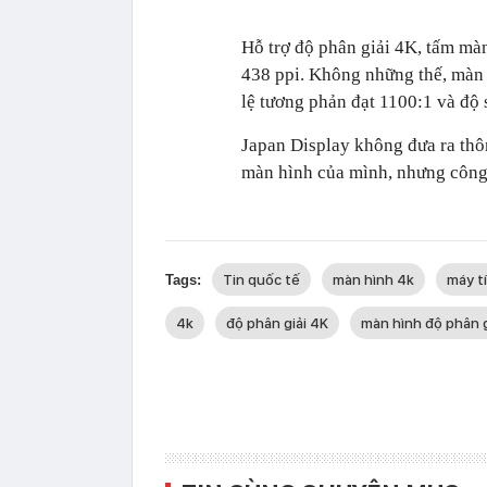
Hỗ trợ độ phân giải 4K, tấm màn
438 ppi. Không những thế, màn h
lệ tương phản đạt 1100:1 và độ
Japan Display không đưa ra thôn
màn hình của mình, nhưng công 
Tin quốc tế
màn hình 4k
máy t
Tags:
4k
độ phân giải 4K
màn hình độ phân g