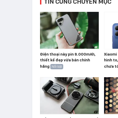
TIN CÙNG CHUYÊN MỤC
Điện thoại này pin 8.000mAh,
Xiaomi 
thiết kế đẹp vừa bán chính
hình to
hãng
chưa tớ
Nổi bật