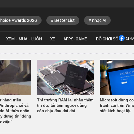
Choice Awards 2026
Better List
nhạc AI
XEM - MUA - LUÔN
XE
APPS-GAME
ĐỒ CHƠI SỐ
BÍ M
ừ hàng triệu
Thị trường RAM lại nhận thêm
Microsoft dùng co
Anthropic xé và
tin dữ, túi tiền người dùng
tranh cãi trên Wi
ude AI thừa nhận
còn chịu đau dài dài
siết kích hoạt lậu
y dựng từ "đống
ư viện"