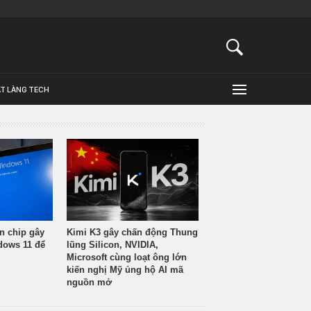
ẬT LÀNG TECH
n chip gây
Kimi K3 gây chấn động Thung
ndows 11 để
lũng Silicon, NVIDIA,
Microsoft cùng loạt ông lớn
kiến nghị Mỹ ủng hộ AI mã
nguồn mở