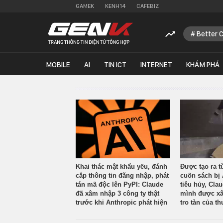
GAMEK
KENH14
CAFEBIZ
Better 
MOBILE
AI
TIN ICT
INTERNET
KHÁM PHÁ
Khai thác mật khẩu yếu, đánh
Được tạo ra t
cắp thông tin đăng nhập, phát
cuốn sách bị 
tán mã độc lên PyPI: Claude
tiêu hủy, Cla
đã xâm nhập 3 công ty thật
mình được xâ
trước khi Anthropic phát hiện
tro tàn của th