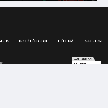
M PHÁ
TRÀ ĐÁ CÔNG NGHỆ
THỦ THUẬT
APPS - GAME
inh
Hapulico Complex, Số 01, phố Nguyễn
LIÊN HỆ QUẢN
 Văn Tần, Phường Xuân Hòa, TPHCM
Hotline hỗ trợ quảng cáo:
ico Complex, Số 01, phố Nguyễn Huy
Email:
giaitrixahoi@admicr
Hỗ trợ & CSKH: Admicro
 trên mạng số 460/GP-TTĐT do Sở Thông