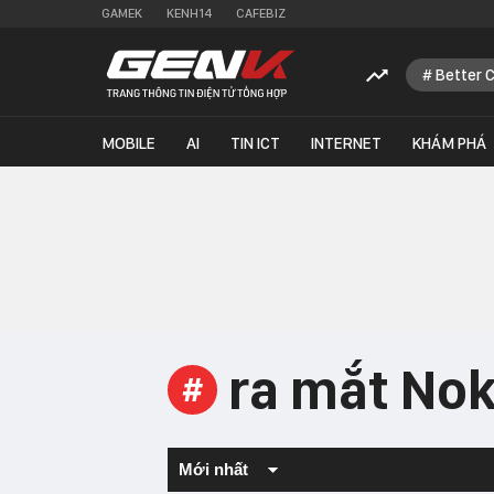
GAMEK
KENH14
CAFEBIZ
Better 
MOBILE
AI
TIN ICT
INTERNET
KHÁM PHÁ
ra mắt Nok
#
Mới nhất