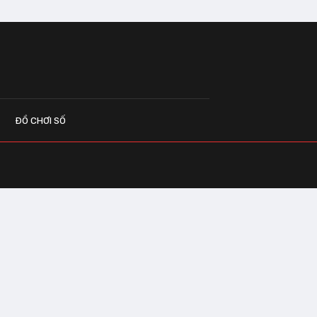
ĐỒ CHƠI SỐ
G CÁO
o.vn