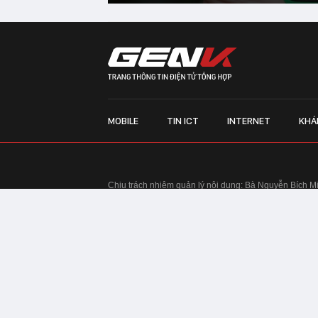
MOBILE
TIN ICT
INTERNET
KHÁ
Chịu trách nhiệm quản lý nội dung: Bà Nguyễn Bích M
TRỤ SỞ HÀ NỘI:
Tầng 22, Tòa nhà Center Building, 
Huy Tưởng, phường Thanh Xuân, thành phố Hà Nội
Điện thoại: 024 7309 5555.
Email:
info@genk.vn
VPĐD TẠI TP.HCM:
Tầng 4, Tòa nhà 123, số 127 Võ
© Copyright 2010 - 2026 - Công ty Cổ phần VCCorp
Tầng 17, 19, 20, 21 Toà nhà Center Building - Hapul
Tưởng, phường Thanh Xuân, thành phố Hà Nội
Giấy phép thiết lập trang thông tin điện tử tổng hợp