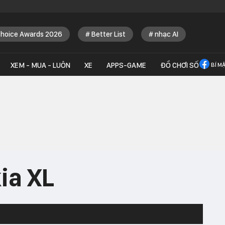
Choice Awards 2026
Better List
nhạc AI
XEM - MUA - LUÔN
XE
APPS-GAME
ĐỒ CHƠI SỐ
BÍ M
ia XL