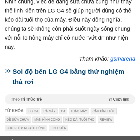
Nhìn chung, việc dễ dàng sửa chữa cũng như thay
thế linh kiện trên LG G4 sẽ giúp người dùng có thể
kéo dài tuổi thọ của máy. Điều này đồng nghĩa,
chúng ta sẽ không còn phải suốt ngày sống chung
với nỗi lo hỏng máy chỉ có nước "vứt đi" như hiện
nay.
Tham khảo:
gsmarena
Soi độ bền LG G4 bằng thử nghiệm
thả rơi
Theo
Trí Thức Trẻ
Copy link
TỪ KHÓA
LG G4
RÃ MÁY
G4
THÁO MÁY
CẤU HÌNH TỐT
DỄ SỬA CHỮA
MÀN HÌNH CONG
KÉO DÀI TUỔI THỌ
REVIEW
CHO PHÉP NGƯỜI DÙNG
LINH KIỆN