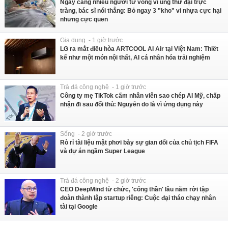
Ngày càng nhiều người tử vong vì ung thư đại trực
tràng, bác sĩ nói thẳng: Bỏ ngay 3 "kho" vi nhựa cực hại
nhưng cực quen
Gia dụng - 1 giờ trước
LG ra mắt điều hòa ARTCOOL AI Air tại Việt Nam: Thiết
kế như một món nội thất, AI cá nhân hóa trải nghiệm
Trà đá công nghệ - 1 giờ trước
Công ty mẹ TikTok cấm nhân viên sao chép AI Mỹ, chấp
nhận đi sau đối thủ: Nguyên do là vì ứng dụng này
Sống - 2 giờ trước
Rò rỉ tài liệu mật phơi bày sự gian dối của chủ tịch FIFA
và dự án ngầm Super League
Trà đá công nghệ - 2 giờ trước
CEO DeepMind từ chức, 'công thần' lâu năm rời tập
đoàn thành lập startup riêng: Cuộc đại tháo chạy nhân
tài tại Google