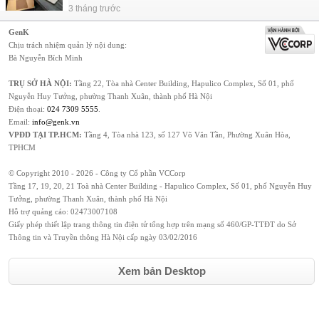
3 tháng trước
GenK
Chịu trách nhiệm quản lý nội dung:
Bà Nguyễn Bích Minh
TRỤ SỞ HÀ NỘI:
Tầng 22, Tòa nhà Center Building, Hapulico Complex, Số 01, phố
Nguyễn Huy Tưởng, phường Thanh Xuân, thành phố Hà Nội
Điện thoại:
024 7309 5555
.
Email:
info@genk.vn
VPĐD TẠI TP.HCM:
Tầng 4, Tòa nhà 123, số 127 Võ Văn Tần, Phường Xuân Hòa,
TPHCM
© Copyright 2010 - 2026 - Công ty Cổ phần VCCorp
Tầng 17, 19, 20, 21 Toà nhà Center Building - Hapulico Complex, Số 01, phố Nguyễn Huy
Tưởng, phường Thanh Xuân, thành phố Hà Nội
Hỗ trợ quảng cáo:
02473007108
Giấy phép thiết lập trang thông tin điện tử tổng hợp trên mạng số 460/GP-TTĐT do Sở
Thông tin và Truyền thông Hà Nội cấp ngày 03/02/2016
Xem bản Desktop