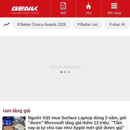
Mới
Hot
Mở rộng
Better Choice Awards 2026
Better List
nhạc AI
ram tăng giá
Người Việt mua Surface Laptop dùng 2 năm, giờ
"được" Microsoft tăng giá thêm 13 triệu: "Tầm
nay ai tự chủ cao như Apple mới giữ được giá"