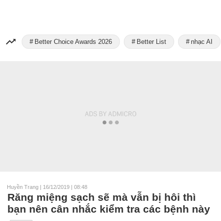
Better Choice Awards 2026
Better List
nhạc AI
Huyền Trang
|
16/12/2019 | 08:48
Răng miệng sạch sẽ mà vẫn bị hôi thì
bạn nên cân nhắc kiểm tra các bệnh này