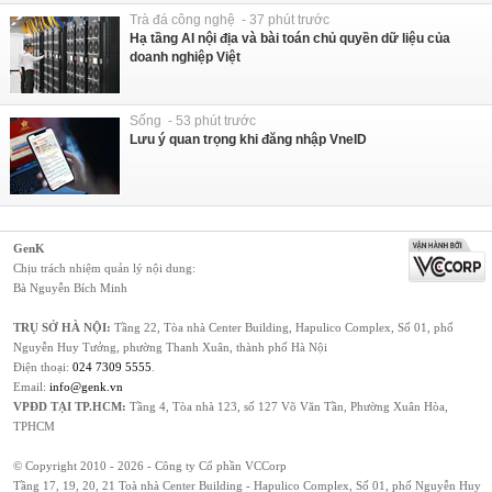
Trà đá công nghệ - 37 phút trước
Hạ tầng AI nội địa và bài toán chủ quyền dữ liệu của
doanh nghiệp Việt
Sống - 53 phút trước
Lưu ý quan trọng khi đăng nhập VneID
GenK
Chịu trách nhiệm quản lý nội dung:
Bà Nguyễn Bích Minh
TRỤ SỞ HÀ NỘI:
Tầng 22, Tòa nhà Center Building, Hapulico Complex, Số 01, phố
Nguyễn Huy Tưởng, phường Thanh Xuân, thành phố Hà Nội
Điện thoại:
024 7309 5555
.
Email:
info@genk.vn
VPĐD TẠI TP.HCM:
Tầng 4, Tòa nhà 123, số 127 Võ Văn Tần, Phường Xuân Hòa,
TPHCM
© Copyright 2010 - 2026 - Công ty Cổ phần VCCorp
Tầng 17, 19, 20, 21 Toà nhà Center Building - Hapulico Complex, Số 01, phố Nguyễn Huy