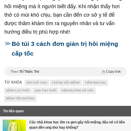
hôi miệng mà ít người biết đấy. Khi nhận thấy hơi
thở có mùi khó chịu, bạn cần đến cơ sở y tế để
được thăm khám tìm ra nguyên nhân và tư vấn
hướng điều trị phù hợp nhé!
Bỏ túi 3 cách đơn giản trị hôi miệng
cấp tốc
Theo
Trí Thức Trẻ
Copy link
TỪ KHÓA
MÙI KHÓ CHỊU
CHỨNG HÔI MIỆNG
VIÊM NHA CHU
BỆNH LAO PHỔI
UNG THƯ PHỔI
VIÊM ĐƯỜNG HÔ HẤP
BỆNH TIỂU ĐƯỜNG
Tin liên quan
Các nhà khoa học tìm ra gen gây hôi miệng, liệu nó có liên
quan đến ung thư hay không?