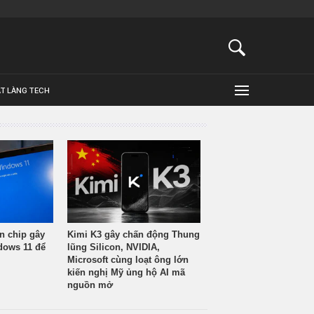
ẬT LÀNG TECH
n chip gây
Kimi K3 gây chấn động Thung
ndows 11 để
lũng Silicon, NVIDIA,
Microsoft cùng loạt ông lớn
kiến nghị Mỹ ủng hộ AI mã
nguồn mở