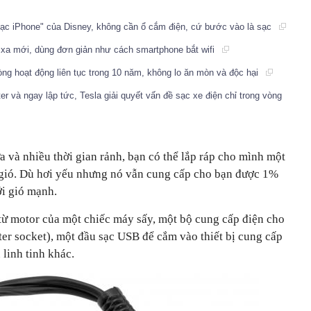
c iPhone" của Disney, không cần ổ cắm điện, cứ bước vào là sạc
xa mới, dùng đơn giản như cách smartphone bắt wifi
dòng hoạt động liên tục trong 10 năm, không lo ăn mòn và độc hại
r và ngay lập tức, Tesla giải quyết vấn đề sạc xe điện chỉ trong vòng
a và nhiều thời gian rảnh, bạn có thể lắp ráp cho mình một
ức gió. Dù hơi yếu nhưng nó vẫn cung cấp cho bạn được 1%
ới gió mạnh.
 từ motor của một chiếc máy sấy, một bộ cung cấp điện cho
ghter socket), một đầu sạc USB để cắm vào thiết bị cung cấp
 linh tinh khác.