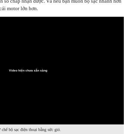
on số chấp nhận được. Và nếu bạn muốn bộ sạc nhanh hơn
ái motor lớn hơn.
Video hiện chưa sẵn sàng
 chế bộ sạc điện thoại bằng sức gió.