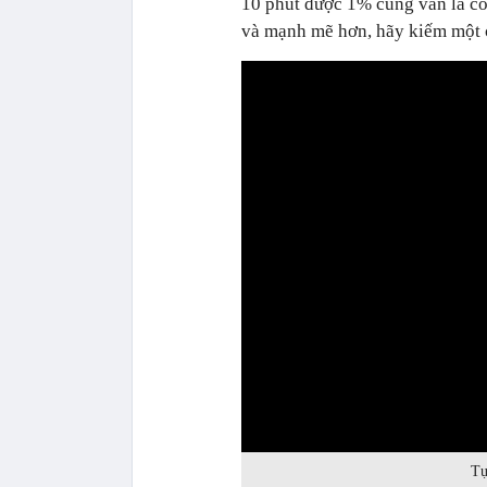
10 phút được 1% cũng vẫn là c
và mạnh mẽ hơn, hãy kiếm một c
0:00
Tự