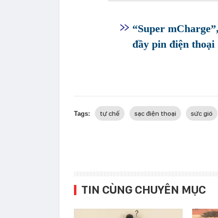
“Super mCharge”, 
đầy pin điện thoạ
tự chế
sạc điện thoại
sức gió
Tags:
TIN CÙNG CHUYÊN MỤC