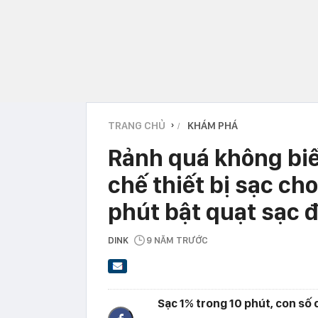
TRANG CHỦ
KHÁM PHÁ
›
Rảnh quá không biế
chế thiết bị sạc ch
phút bật quạt sạc 
DINK
9 NĂM TRƯỚC
Sạc 1% trong 10 phút, con số