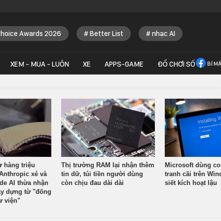
Choice Awards 2026
Better List
nhạc AI
XEM - MUA - LUÔN
XE
APPS-GAME
ĐỒ CHƠI SỐ
BÍ M
ừ hàng triệu
Thị trường RAM lại nhận thêm
Microsoft dùng co
Anthropic xé và
tin dữ, túi tiền người dùng
tranh cãi trên Wi
ude AI thừa nhận
còn chịu đau dài dài
siết kích hoạt lậu
y dựng từ "đống
ư viện"