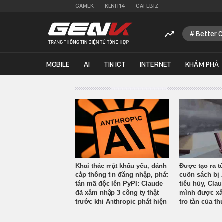
GAMEK
KENH14
CAFEBIZ
Better 
MOBILE
AI
TIN ICT
INTERNET
KHÁM PHÁ
Khai thác mật khẩu yếu, đánh
Được tạo ra t
cắp thông tin đăng nhập, phát
cuốn sách bị 
tán mã độc lên PyPI: Claude
tiêu hủy, Cla
đã xâm nhập 3 công ty thật
mình được xâ
trước khi Anthropic phát hiện
tro tàn của th