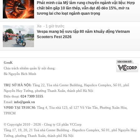
Phát minh của Mỹ làm rung chuyển ngành vật liệu: Hợp
chất bền gấp 10 lần thép, vẫn đạt độ dẻo 15%, mở ra
tương lai cho loạt ngành quan trọng
Xe - 1 giờ trước
Vespa mang bộ sưu tập 80 năm khuấy động Vietnam
Scooters Fest 2026
GenK
Chịu trách nhiệm quản lý nội dung:
Bà Nguyễn Bích Minh
TRỤ SỞ HÀ NỘI:
Tầng 22, Tòa nhà Center Building, Hapulico Complex, Số 01, phố
Nguyễn Huy Tưởng, phường Thanh Xuân, thành phố Hà Nội
Điện thoại:
024 7309 5555
.
Email:
info@genk.vn
VPĐD TẠI TP.HCM:
Tầng 4, Tòa nhà 123, số 127 Võ Văn Tần, Phường Xuân Hòa,
TPHCM
© Copyright 2010 - 2026 - Công ty Cổ phần VCCorp
Tầng 17, 19, 20, 21 Toà nhà Center Building - Hapulico Complex, Số 01, phố Nguyễn Huy
Tưởng, phường Thanh Xuân, thành phố Hà Nội