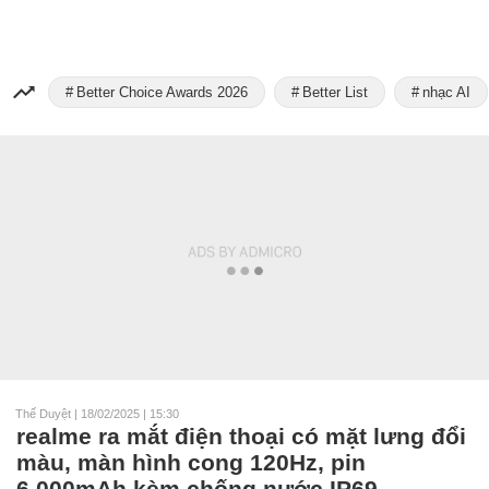
Better Choice Awards 2026
Better List
nhạc AI
Thế Duyệt
|
18/02/2025 | 15:30
realme ra mắt điện thoại có mặt lưng đổi
màu, màn hình cong 120Hz, pin
6.000mAh kèm chống nước IP69