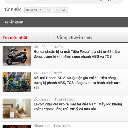
TỪ KHÓA
REALME P3 PRO
REALME
Tin liên quan
Cùng chuyên mục
Tin mới nhất
Xe - 13 phút trước
Honda chuẩn bị ra mắt "tiểu Forza" giá chỉ từ 58 triệu
đồng, trang bị kính điện cùng phanh ABS và TCS
Xe - 44 phút trước
Đối thủ Honda ADV160 lộ diện giá chỉ 60 triệu đồng,
trang bị phanh ABS, TCS cùng camera hành trình cực
xịn
Đồ chơi số - 45 phút trước
Levoit Vital Pet Pro ra mắt tại Việt Nam: Máy lọc không
khí tự “gom” lông thú, xử lý cả mùi hôi
Khám phá - 1 giờ trước