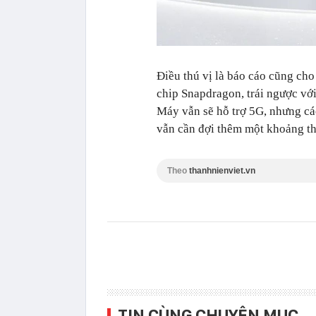
Điều thú vị là báo cáo cũng cho
chip Snapdragon, trái ngược vớ
Máy vẫn sẽ hỗ trợ 5G, nhưng các 
vẫn cần đợi thêm một khoảng thờ
Theo
thanhnienviet.vn
TIN CÙNG CHUYÊN MỤC