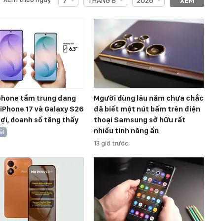
7
THÁNG 8
2026
XEM
hone tầm trung đang
Mgười dùng lâu năm chưa chắc
, iPhone 17 và Galaxy S26
đã biết một nút bấm trên điện
ợi, doanh số tăng thấy
thoại Samsung sở hữu rất
nhiều tính năng ẩn
ật
13 giờ trước