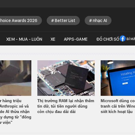
Choice Awards 2026
Better List
nhạc AI
XEM - MUA - LUÔN
XE
APPS-GAME
ĐỒ CHƠI SỐ
BÍ M
ừ hàng triệu
Thị trường RAM lại nhận thêm
Microsoft dùng co
Anthropic xé và
tin dữ, túi tiền người dùng
tranh cãi trên Wi
ude AI thừa nhận
còn chịu đau dài dài
siết kích hoạt lậu
y dựng từ "đống
ư viện"