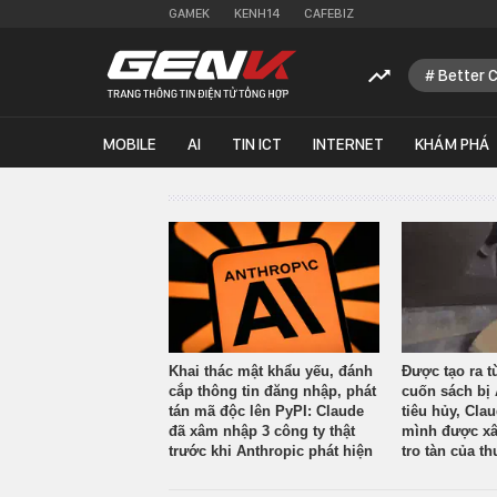
GAMEK
KENH14
CAFEBIZ
Better 
MOBILE
AI
TIN ICT
INTERNET
KHÁM PHÁ
Khai thác mật khẩu yếu, đánh
Được tạo ra t
cắp thông tin đăng nhập, phát
cuốn sách bị 
tán mã độc lên PyPI: Claude
tiêu hủy, Cla
đã xâm nhập 3 công ty thật
mình được xâ
trước khi Anthropic phát hiện
tro tàn của th