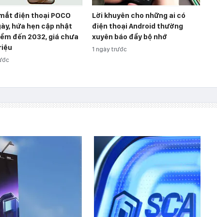
 mắt điện thoại POCO
Lời khuyên cho những ai có
gày, hứa hẹn cập nhật
điện thoại Android thường
ềm đến 2032, giá chưa
xuyên báo đầy bộ nhớ
riệu
1 ngày trước
rước