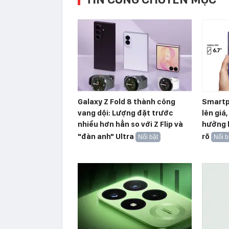
Galaxy Z Fold 8 thành công
Smartp
vang dội: Lượng đặt trước
lên giá
nhiều hơn hẳn so với Z Flip và
hưởng l
"đàn anh" Ultra
rõ
Nổi bật
Nổi b