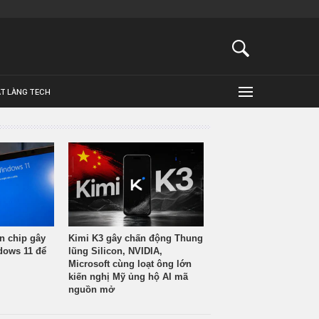
ẬT LÀNG TECH
n chip gây
Kimi K3 gây chấn động Thung
ndows 11 để
lũng Silicon, NVIDIA,
Microsoft cùng loạt ông lớn
kiến nghị Mỹ ủng hộ AI mã
nguồn mở