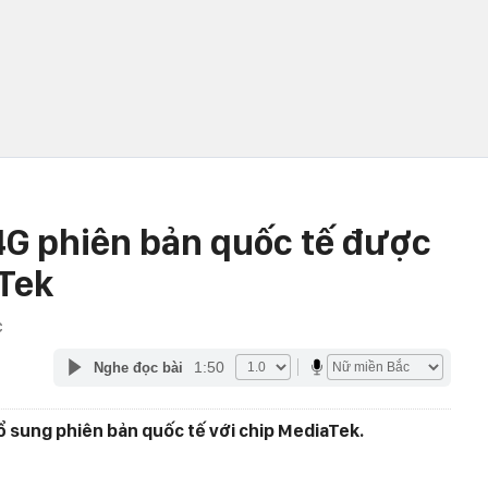
4G phiên bản quốc tế được
aTek
C
1:50
Nghe đọc bài
ổ sung phiên bản quốc tế với chip MediaTek.