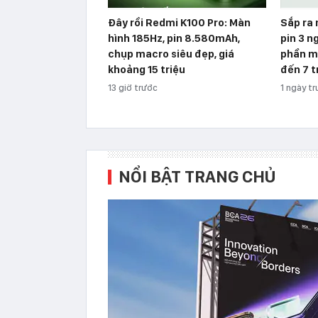
Đây rồi Redmi K100 Pro: Màn
Sắp ra
hình 185Hz, pin 8.580mAh,
pin 3 n
chụp macro siêu đẹp, giá
phần m
khoảng 15 triệu
đến 7 t
13 giờ trước
1 ngày t
NỔI BẬT TRANG CHỦ