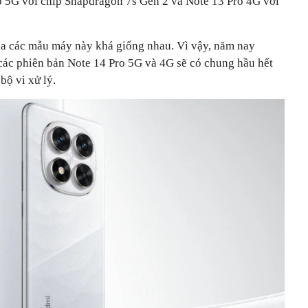
 5G với chip Snapdragon 7s Gen 2 và Note 13 Pro 4G với
.
của các mẫu máy này khá giống nhau. Vì vậy, năm nay
các phiên bản Note 14 Pro 5G và 4G sẽ có chung hầu hết
bộ vi xử lý.