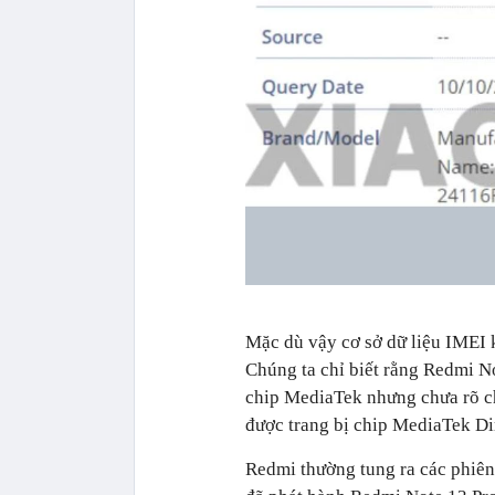
Mặc dù vậy cơ sở dữ liệu IMEI k
Chúng ta chỉ biết rằng Redmi No
chip MediaTek nhưng chưa rõ ch
được trang bị chip MediaTek Di
Redmi thường tung ra các phiên