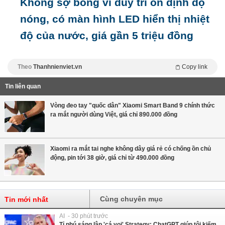
Không sợ bỏng vì duy trì ổn định độ
nóng, có màn hình LED hiển thị nhiệt
độ của nước, giá gần 5 triệu đồng
Theo
Thanhnienviet.vn
Copy link
Tin liên quan
Vòng đeo tay "quốc dân" Xiaomi Smart Band 9 chính thức
ra mắt người dùng Việt, giá chỉ 890.000 đồng
Xiaomi ra mắt tai nghe không dây giá rẻ có chống ồn chủ
động, pin tới 38 giờ, giá chỉ từ 490.000 đồng
Cùng chuyên mục
Tin mới nhất
AI - 30 phút trước
Tỉ phú sáng lập 'cá voi' Strategy: ChatGPT giúp tôi kiếm