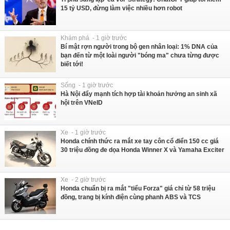
15 tỷ USD, đừng làm việc nhiều hơn robot
Khám phá - 1 giờ trước
Bí mật rợn người trong bộ gen nhân loại: 1% DNA của
bạn đến từ một loài người "bóng ma" chưa từng được
biết tới!
Sống - 1 giờ trước
Hà Nội đẩy mạnh tích hợp tài khoản hưởng an sinh xã
hội trên VNeID
Xe - 1 giờ trước
Honda chính thức ra mắt xe tay côn cổ điển 150 cc giá
30 triệu đồng đe dọa Honda Winner X và Yamaha Exciter
Xe - 2 giờ trước
Honda chuẩn bị ra mắt "tiểu Forza" giá chỉ từ 58 triệu
đồng, trang bị kính điện cùng phanh ABS và TCS