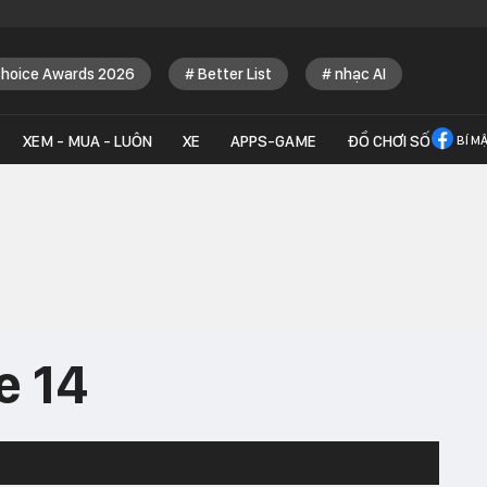
Choice Awards 2026
Better List
nhạc AI
XEM - MUA - LUÔN
XE
APPS-GAME
ĐỒ CHƠI SỐ
BÍ M
e 14