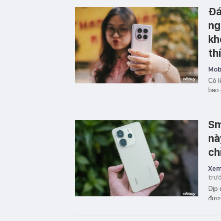
Đá
ng
kh
th
Mobi
Có l
bao 
Sm
nà
ch
Xem
trư
Dịp 
được