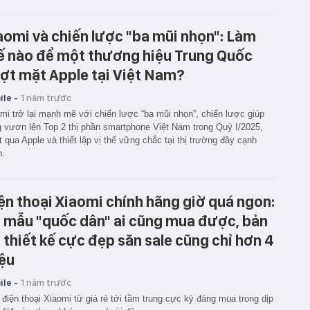
aomi và chiến lược "ba mũi nhọn": Làm
ế nào để một thương hiệu Trung Quốc
ợt mặt Apple tại Việt Nam?
le -
1 năm trước
mi trở lại mạnh mẽ với chiến lược “ba mũi nhọn”, chiến lược giúp
 vươn lên Top 2 thị phần smartphone Việt Nam trong Quý I/2025,
 qua Apple và thiết lập vị thế vững chắc tại thị trường đầy cạnh
h.
ện thoại Xiaomi chính hãng giờ quá ngon:
 mẫu "quốc dân" ai cũng mua được, bản
 thiết kế cực đẹp săn sale cũng chỉ hơn 4
iệu
le -
1 năm trước
 điện thoại Xiaomi từ giá rẻ tới tầm trung cực kỳ đáng mua trong dịp