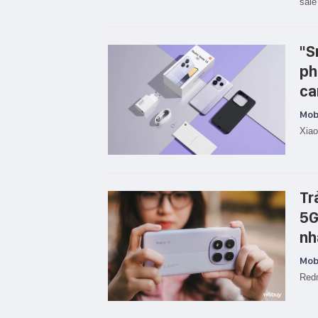
sale
"S
ph
ca
Mobi
Xiao
Tr
5G
nh
Mobi
Redm