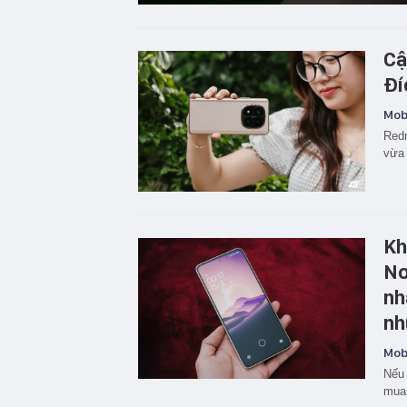
Cậ
Đí
Mobi
Redm
vừa 
Kh
No
nh
nh
Mobi
Nếu 
mua 