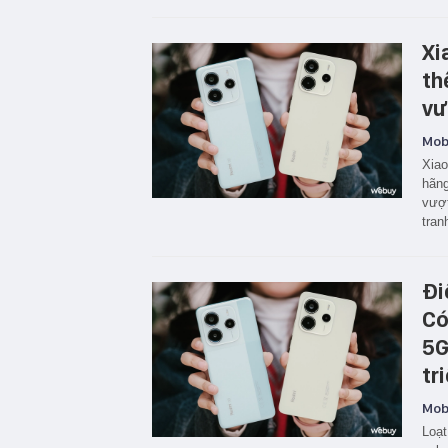
Xi
th
vư
Mobi
Xiao
hãng
vượt
tran
Đi
Có
5G
tr
Mobi
Loạt