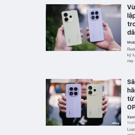
Vừ
lậ
tr
dâ
Mobi
Redm
kỷ l
nay.
Să
hã
từ
OP
Xem
trư
Loạt