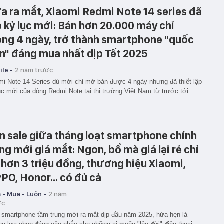
a ra mắt, Xiaomi Redmi Note 14 series đã
p kỷ lục mới: Bán hơn 20.000 máy chỉ
ong 4 ngày, trở thành smartphone "quốc
n" đáng mua nhất dịp Tết 2025
le -
2 năm trước
i Note 14 Series dù mới chỉ mở bán được 4 ngày nhưng đã thiết lập
ục mới của dòng Redmi Note tại thị trường Việt Nam từ trước tới
n sale giữa tháng loạt smartphone chính
ng mới giá mắt: Ngon, bổ mà giá lại rẻ chỉ
 hơn 3 triệu đồng, thương hiệu Xiaomi,
PO, Honor... có đủ cả
 - Mua - Luôn -
2 năm
ớc
 smartphone tầm trung mới ra mắt dịp đầu năm 2025, hứa hẹn là