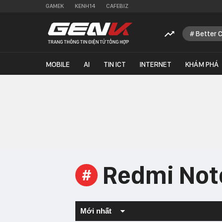
GAMEK
KENH14
CAFEBIZ
Better 
MOBILE
AI
TIN ICT
INTERNET
KHÁM PHÁ
Redmi Not
#
Mới nhất