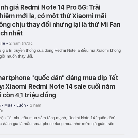
nh giá Redmi Note 14 Pro 5G: Trải
hiệm mới lạ, có một thứ Xiaomi mãi
ông chịu thay đổi nhưng lại là thứ Mi Fan
ích nhất
le -
2 năm trước
ẽ giá trị truyền thống của dòng Redmi Note là điều mà Xiaomi không
giờ muốn thay đổi.
artphone "quốc dân" đáng mua dịp Tết
y: Xiaomi Redmi Note 14 sale cuối năm
ỉ còn 4,1 triệu đồng
 - Mua - Luôn -
2 năm
ớc
cận Tết nhu cầu mua sắm tăng mạnh, Redmi Note 14 "quốc dân"
 đánh giá là mẫu smartphone đáng mua nhờ mức giá giảm sốc.