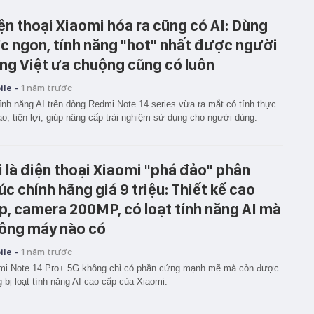
ện thoại Xiaomi hóa ra cũng có AI: Dùng
c ngon, tính năng "hot" nhất được người
ng Việt ưa chuộng cũng có luôn
le -
1 năm trước
ính năng AI trên dòng Redmi Note 14 series vừa ra mắt có tính thực
ao, tiện lợi, giúp nâng cấp trải nghiệm sử dụng cho người dùng.
i là điện thoại Xiaomi "phá đảo" phân
úc chính hãng giá 9 triệu: Thiết kế cao
p, camera 200MP, có loạt tính năng AI mà
ông máy nào có
le -
1 năm trước
mi Note 14 Pro+ 5G không chỉ có phần cứng mạnh mẽ mà còn được
g bị loạt tính năng AI cao cấp của Xiaomi.