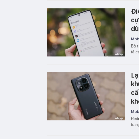
Đi
cự
dù
Mobi
Bộ t
tế c
Lạ
kh
cấ
kh
Mobi
Red
tran