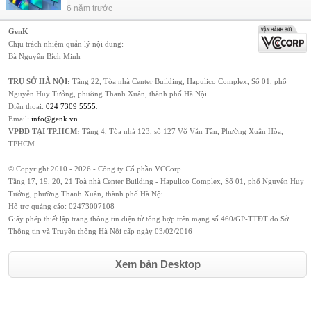
6 năm trước
GenK
Chịu trách nhiệm quản lý nội dung:
Bà Nguyễn Bích Minh
TRỤ SỞ HÀ NỘI:
Tầng 22, Tòa nhà Center Building, Hapulico Complex, Số 01, phố
Nguyễn Huy Tưởng, phường Thanh Xuân, thành phố Hà Nội
Điện thoại:
024 7309 5555
.
Email:
info@genk.vn
VPĐD TẠI TP.HCM:
Tầng 4, Tòa nhà 123, số 127 Võ Văn Tần, Phường Xuân Hòa,
TPHCM
© Copyright 2010 - 2026 - Công ty Cổ phần VCCorp
Tầng 17, 19, 20, 21 Toà nhà Center Building - Hapulico Complex, Số 01, phố Nguyễn Huy
Tưởng, phường Thanh Xuân, thành phố Hà Nội
Hỗ trợ quảng cáo:
02473007108
Giấy phép thiết lập trang thông tin điện tử tổng hợp trên mạng số 460/GP-TTĐT do Sở
Thông tin và Truyền thông Hà Nội cấp ngày 03/02/2016
Xem bản Desktop